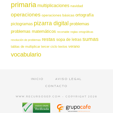
primaria
multiplicaciones
navidad
operaciones
ortografía
operaciones básicas
pizarra digital
pictogramas
problemas
problemas matemáticos
recortable
reglas ortográficas
sumas
restas
sopa de letras
resolución de problemas
verano
tablas de multiplicar
tercer ciclo
textos
vocabulario
INICIO
AVISO LEGAL
CONTACTO
WWW.RECURSOSEP.COM - COPYRIGHT 2026