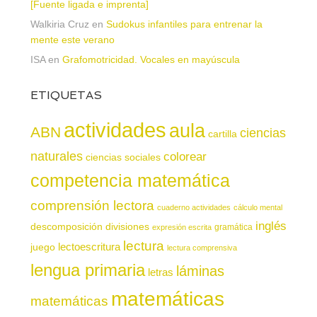
[Fuente ligada e imprenta]
Walkiria Cruz
en
Sudokus infantiles para entrenar la
mente este verano
ISA
en
Grafomotricidad. Vocales en mayúscula
ETIQUETAS
actividades
aula
ABN
ciencias
cartilla
naturales
colorear
ciencias sociales
competencia matemática
comprensión lectora
cuaderno actividades
cálculo mental
inglés
descomposición
divisiones
gramática
expresión escrita
lectura
juego
lectoescritura
lectura comprensiva
lengua primaria
láminas
letras
matemáticas
matemáticas