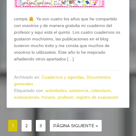
compis
. Ya son cuatro los años que he compartido
con vosotros y de manera gratuita mi cuaderno del
profesor y aquí está el quinto. Los cuatro cuadernos os
gustaron muchísimo, las publicaciones en el blog
tuvieron mucho éxito y me consta que muchos de
vosotros lo utilizasteis. Este año lo he mejorado
añadiendo otros apartados […]
Archivado en:
Cuadernos y agendas
,
Documentos
generales
Etiquetado con:
actividades
,
asistencia
,
calendario
,
evaluaciones
,
horario
,
profesor
,
registro de evaluación
1
2
3
PÁGINA SIGUIENTE »