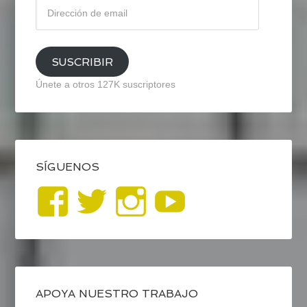
Dirección
de
email
SUSCRIBIR
Únete a otros 127K suscriptores
SÍGUENOS
Ver
Ver
Ver
YouTub
perfil
perfil
perfil
de
de
de
blogrecursosep
recursosep
recursosep
APOYA NUESTRO TRABAJO