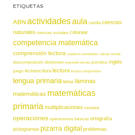
ETIQUETAS
actividades
aula
ABN
ciencias
cartilla
naturales
colorear
ciencias sociales
competencia matemática
comprensión lectora
cuaderno actividades
cálculo mental
inglés
descomposición
divisiones
gramática
expresión escrita
lectura
juego
lectoescritura
lectura comprensiva
lengua primaria
láminas
letras
matemáticas
matemáticas
primaria
multiplicaciones
navidad
operaciones
ortografía
operaciones básicas
pizarra digital
pictogramas
problemas