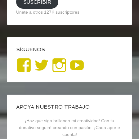
SUSCRIBIR
Únete a otros 127K suscriptores
SÍGUENOS
Ver
Ver
Ver
YouTub
perfil
perfil
perfil
de
de
de
blogrecursosep
recursosep
recursosep
APOYA NUESTRO TRABAJO
¡Haz que siga brillando mi creatividad! Con tu
en
en
en
donativo seguiré creando con pasión. ¡Cada aporte
cuenta!