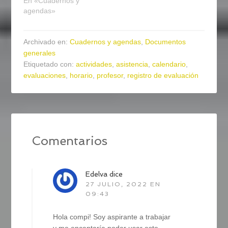
En «Cuadernos y
agendas»
Archivado en:
Cuadernos y agendas
,
Documentos
generales
Etiquetado con:
actividades
,
asistencia
,
calendario
,
evaluaciones
,
horario
,
profesor
,
registro de evaluación
Comentarios
Edelva
dice
27 JULIO, 2022 EN
09:43
Hola compi! Soy aspirante a trabajar
y me encantaría poder usar este