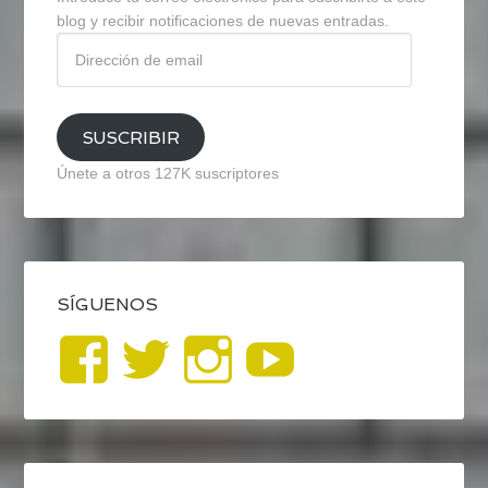
blog y recibir notificaciones de nuevas entradas.
Dirección
de
email
SUSCRIBIR
Únete a otros 127K suscriptores
SÍGUENOS
Ver
Ver
Ver
YouTub
perfil
perfil
perfil
de
de
de