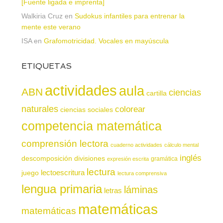
[Fuente ligada e imprenta]
Walkiria Cruz
en
Sudokus infantiles para entrenar la
mente este verano
ISA
en
Grafomotricidad. Vocales en mayúscula
ETIQUETAS
actividades
aula
ABN
ciencias
cartilla
naturales
colorear
ciencias sociales
competencia matemática
comprensión lectora
cuaderno actividades
cálculo mental
inglés
descomposición
divisiones
gramática
expresión escrita
lectura
juego
lectoescritura
lectura comprensiva
lengua primaria
láminas
letras
matemáticas
matemáticas