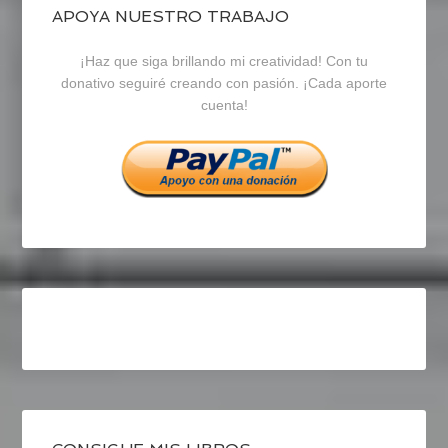
blogrecursosep
recursosep
recursosep
APOYA NUESTRO TRABAJO
¡Haz que siga brillando mi creatividad! Con tu
en
en
en
donativo seguiré creando con pasión. ¡Cada aporte
cuenta!
Facebook
Twitter
Instagram