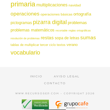
primaria
multiplicaciones
navidad
operaciones
ortografía
operaciones básicas
pizarra digital
pictogramas
problemas
problemas matemáticos
recortable
reglas ortográficas
sumas
restas
sopa de letras
resolución de problemas
verano
tablas de multiplicar
tercer ciclo
textos
vocabulario
INICIO
AVISO LEGAL
CONTACTO
WWW.RECURSOSEP.COM - COPYRIGHT 2026