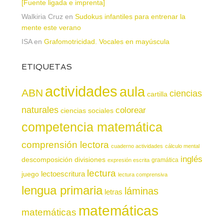
[Fuente ligada e imprenta]
Walkiria Cruz
en
Sudokus infantiles para entrenar la
mente este verano
ISA
en
Grafomotricidad. Vocales en mayúscula
ETIQUETAS
actividades
aula
ABN
ciencias
cartilla
naturales
colorear
ciencias sociales
competencia matemática
comprensión lectora
cuaderno actividades
cálculo mental
inglés
descomposición
divisiones
gramática
expresión escrita
lectura
juego
lectoescritura
lectura comprensiva
lengua primaria
láminas
letras
matemáticas
matemáticas