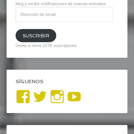
blog y recibir notificaciones de nuevas entradas.
Dirección
de
email
SUSCRIBIR
Únete a otros 127K suscriptores
SÍGUENOS
Ver
Ver
Ver
YouTub
perfil
perfil
perfil
de
de
de