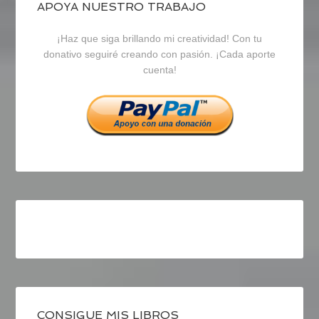
blogrecursosep
recursosep
recursosep
APOYA NUESTRO TRABAJO
¡Haz que siga brillando mi creatividad! Con tu
en
en
en
donativo seguiré creando con pasión. ¡Cada aporte
cuenta!
Facebook
Twitter
Instagram
CONSIGUE MIS LIBROS