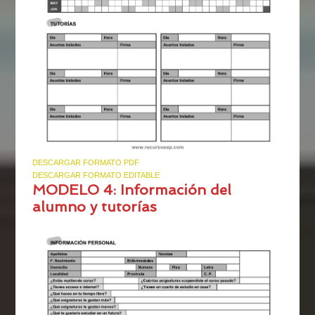
DESCARGAR FORMATO PDF
DESCARGAR FORMATO EDITABLE
MODELO 4: Información del
alumno y tutorías