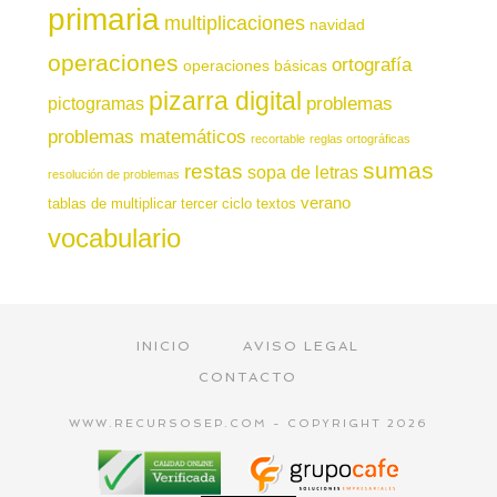
primaria
multiplicaciones
navidad
operaciones
ortografía
operaciones básicas
pizarra digital
pictogramas
problemas
problemas matemáticos
recortable
reglas ortográficas
sumas
restas
sopa de letras
resolución de problemas
verano
tablas de multiplicar
tercer ciclo
textos
vocabulario
INICIO
AVISO LEGAL
CONTACTO
WWW.RECURSOSEP.COM - COPYRIGHT 2026