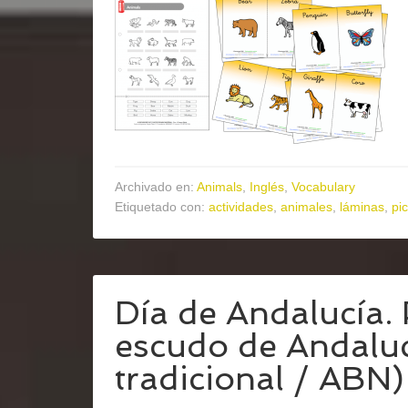
Archivado en:
Animals
,
Inglés
,
Vocabulary
Etiquetado con:
actividades
,
animales
,
láminas
,
pi
Día de Andalucía.
escudo de Andalu
tradicional / ABN)