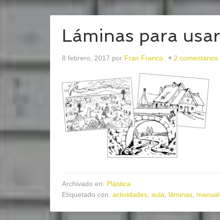
Láminas para usar
8 febrero, 2017
por
Fran Franco
2 comentarios
Archivado en:
Plástica
Etiquetado con:
actividades
,
aula
,
láminas
,
manual