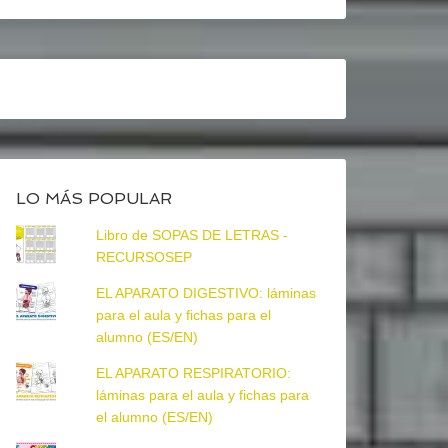
LO MÁS POPULAR
Libro de SOPAS DE LETRAS -
RECURSOSEP
EL APARATO DIGESTIVO: láminas
para el aula y fichas para el
alumno (ES/EN)
EL APARATO RESPIRATORIO:
láminas para el aula y fichas para
el alumno (ES/EN)