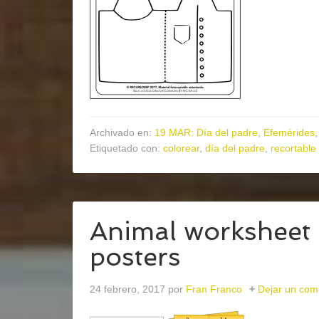
Archivado en:
19 MAR: Día del padre
,
Efemérides
Etiquetado con:
colorear
,
día del padre
,
recortable
Animal worksheet
posters
24 febrero, 2017
por
Fran Franco
Dejar un com