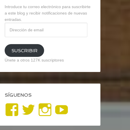
Introduce tu correo electrónico para suscribirte
a este blog y recibir notificaciones de nuevas
entradas.
Dirección
de
email
SUSCRIBIR
Únete a otros 127K suscriptores
SÍGUENOS
Ver
Ver
Ver
YouTube
perfil
perfil
perfil