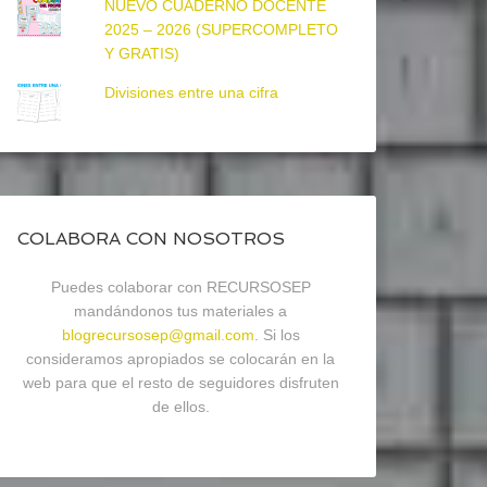
NUEVO CUADERNO DOCENTE
2025 – 2026 (SUPERCOMPLETO
Y GRATIS)
Divisiones entre una cifra
COLABORA CON NOSOTROS
Puedes colaborar con RECURSOSEP
mandándonos tus materiales a
blogrecursosep@gmail.com
. Si los
consideramos apropiados se colocarán en la
web para que el resto de seguidores disfruten
de ellos.