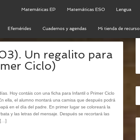
Matemáticas EP
Matemáticas ESO
Lengua
Efemérides
Cuadernos y agendas
Mi tienda de recurso
CORTABLE
03). Un regalito para
imer Ciclo)
as. Hoy contáis con una ficha para Infantil o Primer Ciclo
 En ella, el alumno montará una camisa que después podrá
papá en el día del padre. En primer lugar se coloreará la
rbata y las letras del mensaje. Después se recortará las
 […]