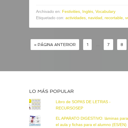
Archivado en:
Festivities
,
Inglés
,
Vocabulary
Etiquetado con:
actividades
,
navidad
,
recortable
,
v
« PÁGINA ANTERIOR
1
…
7
8
LO MÁS POPULAR
Libro de SOPAS DE LETRAS -
RECURSOSEP
EL APARATO DIGESTIVO: láminas par
el aula y fichas para el alumno (ES/EN)