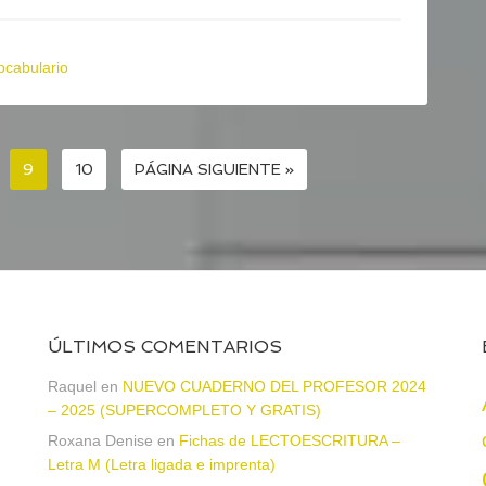
ocabulario
9
10
PÁGINA SIGUIENTE »
ÚLTIMOS COMENTARIOS
Raquel
en
NUEVO CUADERNO DEL PROFESOR 2024
– 2025 (SUPERCOMPLETO Y GRATIS)
Roxana Denise
en
Fichas de LECTOESCRITURA –
a
Letra M (Letra ligada e imprenta)