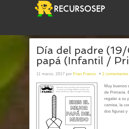
USTED ESTÁ AQUÍ:
INICIO
/
ARCHIVOS PARARE
Día del padre (19/
papá (Infantil / Pr
11 marzo, 2017
por
Fran Franco
2 comentarios
Muy buenos dí
de Primaria.
regalar a su 
camisa, la co
dos figuras y