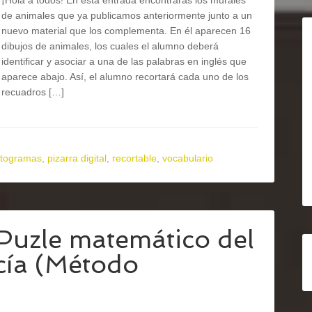
¡Hola a todos! En esta entrada encontrarás los murales
de animales que ya publicamos anteriormente junto a un
nuevo material que los complementa. En él aparecen 16
dibujos de animales, los cuales el alumno deberá
identificar y asociar a una de las palabras en inglés que
aparece abajo. Así, el alumno recortará cada uno de los
recuadros […]
ctogramas
,
pizarra digital
,
recortable
,
vocabulario
 Puzle matemático del
cía (Método