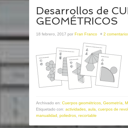
Desarrollos de 
GEOMÉTRICOS
18 febrero, 2017
por
Fran Franco
2 comentario
Archivado en:
Cuerpos geométricos
,
Geometría
,
M
Etiquetado con:
actividades
,
aula
,
cuerpos de revo
manualidad
,
poliedros
,
recortable