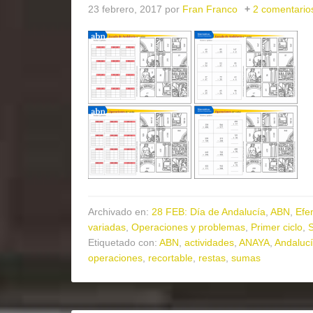
23 febrero, 2017
por
Fran Franco
2 comentario
Archivado en:
28 FEB: Día de Andalucía
,
ABN
,
Efe
variadas
,
Operaciones y problemas
,
Primer ciclo
,
S
Etiquetado con:
ABN
,
actividades
,
ANAYA
,
Andaluc
operaciones
,
recortable
,
restas
,
sumas