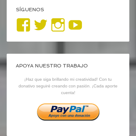
SÍGUENOS
Ver
Ver
Ver
YouTub
perfil
perfil
perfil
de
de
de
blogrecursosep
recursosep
recursosep
APOYA NUESTRO TRABAJO
¡Haz que siga brillando mi creatividad! Con tu
en
en
en
donativo seguiré creando con pasión. ¡Cada aporte
cuenta!
Facebook
Twitter
Instagram