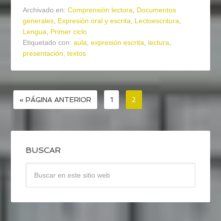
Archivado en:
Comprensión lectora
,
Documentos
generales
,
Expresión oral y escrita
,
Lectoescritura
,
Lengua
,
Primer ciclo
Etiquetado con:
aula
,
expresión escrita
,
lectura
,
presentación
,
textos
« PÁGINA ANTERIOR
1
2
BUSCAR