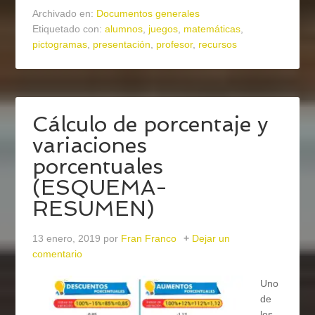
Archivado en:
Documentos generales
Etiquetado con:
alumnos
,
juegos
,
matemáticas
,
pictogramas
,
presentación
,
profesor
,
recursos
Cálculo de porcentaje y
variaciones
porcentuales
(ESQUEMA-
RESUMEN)
13 enero, 2019
por
Fran Franco
Dejar un
comentario
Uno
de
los