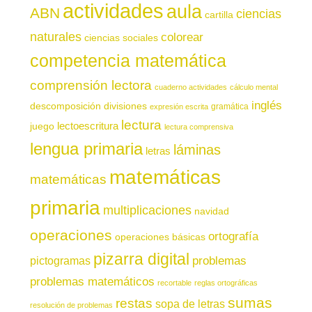
actividades
aula
ABN
ciencias
cartilla
naturales
colorear
ciencias sociales
competencia matemática
comprensión lectora
cuaderno actividades
cálculo mental
inglés
descomposición
divisiones
gramática
expresión escrita
lectura
juego
lectoescritura
lectura comprensiva
lengua primaria
láminas
letras
matemáticas
matemáticas
primaria
multiplicaciones
navidad
operaciones
ortografía
operaciones básicas
pizarra digital
pictogramas
problemas
problemas matemáticos
recortable
reglas ortográficas
sumas
restas
sopa de letras
resolución de problemas