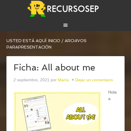
USTED ESTÁ AQUÍ:
INICIO
/
ARCHIVOS
PARAPRESENTACIÓN
Ficha: All about me
2 septiembre, 2021
por
María
Dejar un comentario
Hola
a