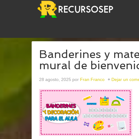
USTED ESTÁ AQUÍ:
INICIO
/
ARCHIVOS PARAAL
Banderines y mater
mural de bienveni
28 agosto, 2025
por
Fran Franco
Dejar un come