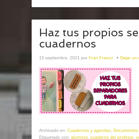
Haz tus propios s
cuadernos
15 septiembre, 2021
por
Fran Franco
Dejar un
Archivado en:
Cuadernos y agendas
,
Documentos 
Etiquetado con:
alumnos
,
cuaderno del profesor
,
c