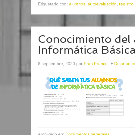
Etiquetado con:
alumnos
,
autoevaluación
,
registro
Conocimiento del
Informática Básic
8 septiembre, 2020
por
Fran Franco
Dejar un c
Archivado en:
Documentos generales