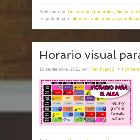
Archivado en:
Documentos generales
,
Sin categor
Etiquetado con:
alumnos
,
aula
,
decoración del aul
Horario visual pa
16 septiembre, 2021
por
Fran Franco
4 coment