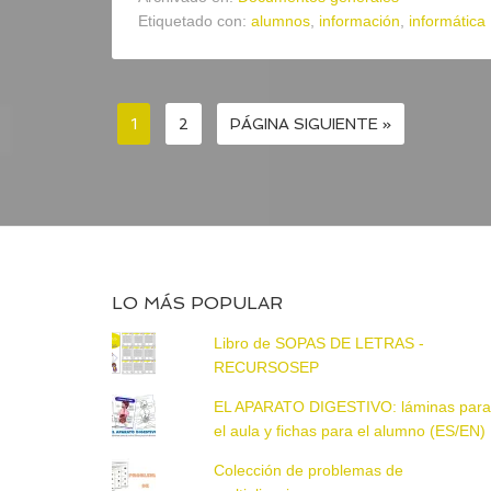
Etiquetado con:
alumnos
,
información
,
informática
1
2
PÁGINA SIGUIENTE »
LO MÁS POPULAR
Libro de SOPAS DE LETRAS -
RECURSOSEP
EL APARATO DIGESTIVO: láminas par
el aula y fichas para el alumno (ES/EN)
Colección de problemas de