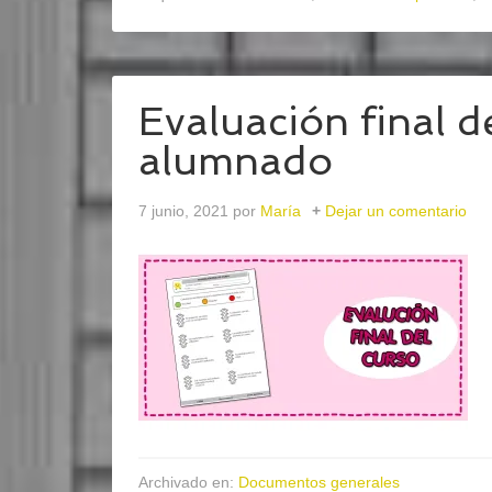
Evaluación final d
alumnado
7 junio, 2021
por
María
Dejar un comentario
Archivado en:
Documentos generales