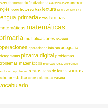
descomposición
divisiones
gramática
mental
expresión escrita
lectura
inglés
juego
lectoescritura
lectura comprensiva
lengua primaria
láminas
letras
matemáticas
matemáticas
primaria
multiplicaciones
navidad
operaciones
ortografía
operaciones básicas
pizarra digital
pictogramas
problemas
problemas matemáticos
recortable
reglas ortográficas
sumas
restas
sopa de letras
resolución de problemas
verano
tablas de multiplicar
tercer ciclo
textos
vocabulario