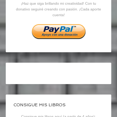
¡Haz que siga brillando mi creatividad! Con tu
en
en
en
donativo seguiré creando con pasión. ¡Cada aporte
cuenta!
Facebook
Twitter
Instagram
CONSIGUE MIS LIBROS
Consigue mis libros aquí (a partir de 4 años):