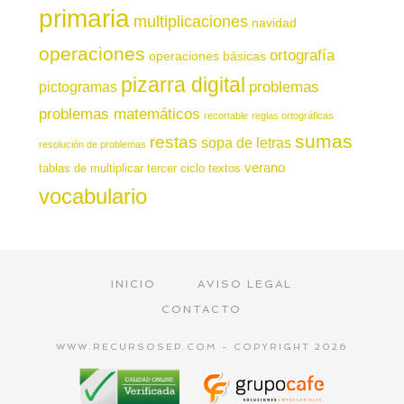
primaria
multiplicaciones
navidad
operaciones
ortografía
operaciones básicas
pizarra digital
pictogramas
problemas
problemas matemáticos
recortable
reglas ortográficas
sumas
restas
sopa de letras
resolución de problemas
verano
tablas de multiplicar
tercer ciclo
textos
vocabulario
INICIO
AVISO LEGAL
CONTACTO
WWW.RECURSOSEP.COM - COPYRIGHT 2026