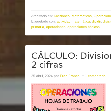
Archivado en:
Divisiones
,
Matemáticas
,
Operacion
Etiquetado con:
actividad matemática
,
dividir
,
divis
primaria
,
operaciones
,
operaciones básicas
CÁLCULO: Divisione
2 cifras
25 abril, 2024
por
Fran Franco
1 comentario