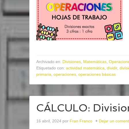
Archivado en:
Divisiones
,
Matemáticas
,
Operacion
Etiquetado con:
actividad matemática
,
dividir
,
divis
primaria
,
operaciones
,
operaciones básicas
CÁLCULO: Division
16 abril, 2024
por
Fran Franco
Dejar un coment