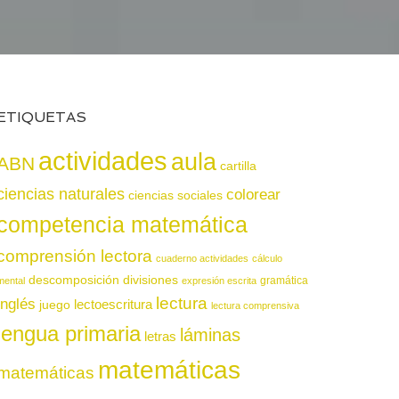
ETIQUETAS
actividades
aula
ABN
cartilla
ciencias naturales
colorear
ciencias sociales
competencia matemática
comprensión lectora
cuaderno actividades
cálculo
descomposición
divisiones
gramática
mental
expresión escrita
lectura
inglés
juego
lectoescritura
lectura comprensiva
lengua primaria
láminas
letras
matemáticas
matemáticas