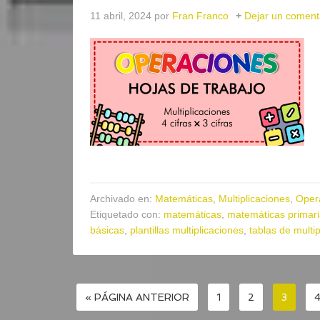
11 abril, 2024
por
Fran Franco
Dejar un coment
Archivado en:
Matemáticas
,
Multiplicaciones
,
Oper
Etiquetado con:
matemáticas
,
matemáticas primar
básicas
,
plantillas multiplicaciones
,
tablas de multip
« PÁGINA ANTERIOR
1
2
3