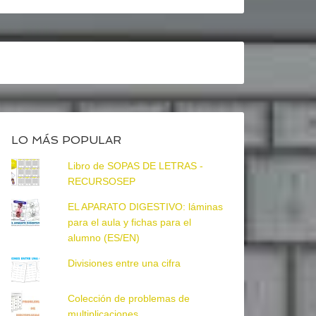
LO MÁS POPULAR
Libro de SOPAS DE LETRAS -
RECURSOSEP
EL APARATO DIGESTIVO: láminas
para el aula y fichas para el
alumno (ES/EN)
Divisiones entre una cifra
Colección de problemas de
multiplicaciones