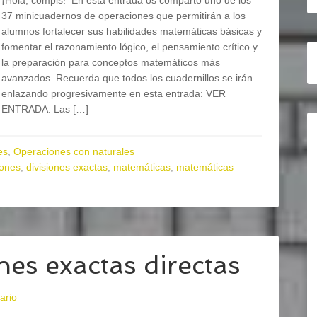
¡Hola, compis! En esta entrada os comparto uno de los
37 minicuadernos de operaciones que permitirán a los
alumnos fortalecer sus habilidades matemáticas básicas y
fomentar el razonamiento lógico, el pensamiento crítico y
la preparación para conceptos matemáticos más
avanzados. Recuerda que todos los cuadernillos se irán
enlazando progresivamente en esta entrada: VER
ENTRADA. Las […]
es
,
Operaciones con naturales
iones
,
divisiones exactas
,
matemáticas
,
matemáticas
es exactas directas
ario