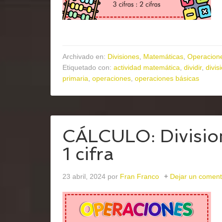
Archivado en:
Divisiones
,
Matemáticas
,
Operacion
Etiquetado con:
actividad matemática
,
dividir
,
divis
primaria
,
operaciones
,
operaciones básicas
CÁLCULO: Divisione
1 cifra
23 abril, 2024
por
Fran Franco
Dejar un coment