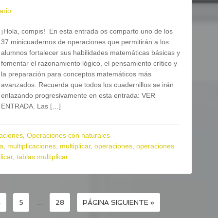
ario
¡Hola, compis! En esta entrada os comparto uno de los
37 minicuadernos de operaciones que permitirán a los
alumnos fortalecer sus habilidades matemáticas básicas y
fomentar el razonamiento lógico, el pensamiento crítico y
la preparación para conceptos matemáticos más
avanzados. Recuerda que todos los cuadernillos se irán
enlazando progresivamente en esta entrada: VER
ENTRADA. Las […]
aciones
,
Operaciones con naturales
ia
,
multiplicaciones
,
multiplicar
,
operaciones
,
operaciones
licar
,
tablas multiplicar
4
5
…
28
PÁGINA SIGUIENTE »