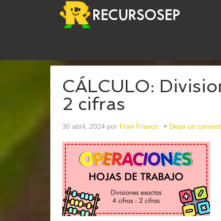
USTED ESTÁ AQUÍ:
INICIO
/
ARCHIVOS PARAOP
CÁLCULO: Divisione
2 cifras
30 abril, 2024
por
Fran Franco
Dejar un coment