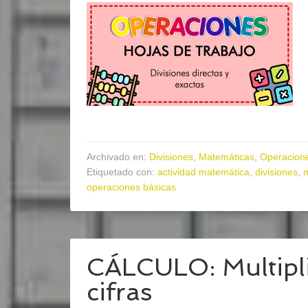
Archivado en:
Divisiones
,
Matemáticas
,
Operacion
Etiquetado con:
actividad matemática
,
divisiones
,
operaciones básicas
CÁLCULO: Multipli
cifras