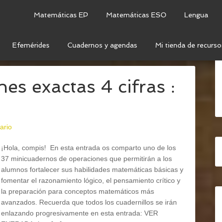
Matemáticas EP
Matemáticas ESO
Lengua
Efemérides
Cuadernos y agendas
Mi tienda de recurso
ERACIONES
s exactas 4 cifras :
ario
¡Hola, compis! En esta entrada os comparto uno de los
37 minicuadernos de operaciones que permitirán a los
alumnos fortalecer sus habilidades matemáticas básicas y
fomentar el razonamiento lógico, el pensamiento crítico y
la preparación para conceptos matemáticos más
avanzados. Recuerda que todos los cuadernillos se irán
enlazando progresivamente en esta entrada: VER