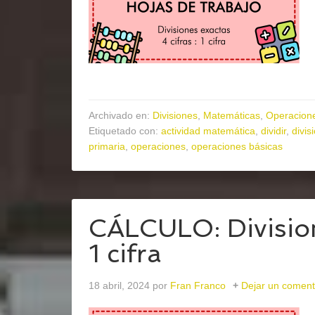
Archivado en:
Divisiones
,
Matemáticas
,
Operacion
Etiquetado con:
actividad matemática
,
dividir
,
divis
primaria
,
operaciones
,
operaciones básicas
CÁLCULO: Divisione
1 cifra
18 abril, 2024
por
Fran Franco
Dejar un coment