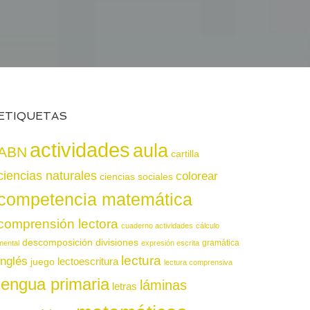
ETIQUETAS
actividades
aula
ABN
cartilla
ciencias naturales
colorear
ciencias sociales
competencia matemática
comprensión lectora
cuaderno actividades
cálculo
descomposición
divisiones
gramática
mental
expresión escrita
lectura
inglés
juego
lectoescritura
lectura comprensiva
lengua primaria
láminas
letras