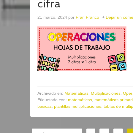
cifra
21 marzo, 2024
por
Fran Franco
Dejar un come
Archivado en:
Matemáticas
,
Multiplicaciones
,
Oper
Etiquetado con:
matemáticas
,
matemáticas primar
básicas
,
plantillas multiplicaciones
,
tablas de multip