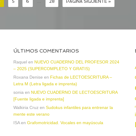
4
5
6
…
28
PÁGINA SIGUIENTE »
ÚLTIMOS COMENTARIOS
a
Raquel
en
NUEVO CUADERNO DEL PROFESOR 2024
– 2025 (SUPERCOMPLETO Y GRATIS)
Roxana Denise
en
Fichas de LECTOESCRITURA –
Letra M (Letra ligada e imprenta)
sonia
en
NUEVO CUADERNO DE LECTOESCRITURA
[Fuente ligada e imprenta]
Walkiria Cruz
en
Sudokus infantiles para entrenar la
mente este verano
n
ISA
en
Grafomotricidad. Vocales en mayúscula