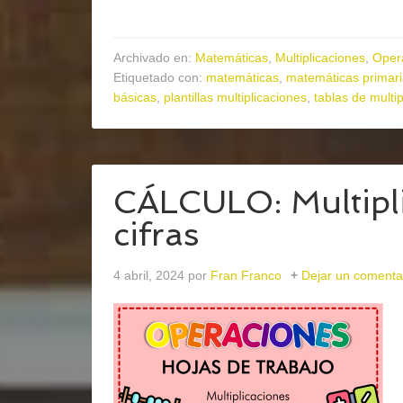
Archivado en:
Matemáticas
,
Multiplicaciones
,
Oper
Etiquetado con:
matemáticas
,
matemáticas primar
básicas
,
plantillas multiplicaciones
,
tablas de multip
CÁLCULO: Multipli
cifras
4 abril, 2024
por
Fran Franco
Dejar un comenta