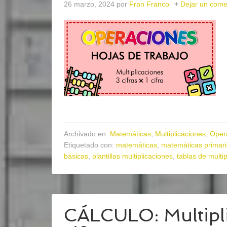
26 marzo, 2024
por
Fran Franco
Dejar un come
Archivado en:
Matemáticas
,
Multiplicaciones
,
Oper
Etiquetado con:
matemáticas
,
matemáticas primar
básicas
,
plantillas multiplicaciones
,
tablas de multip
CÁLCULO: Multiplic