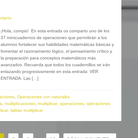
ntario
¡Hola, compis! En esta entrada os comparto uno de los
37 minicuadernos de operaciones que permitirán a los
alumnos fortalecer sus habilidades matemáticas básicas y
fomentar el razonamiento lógico, el pensamiento crítico y
la preparación para conceptos matemáticos más
avanzados. Recuerda que todos los cuadernillos se irán
enlazando progresivamente en esta entrada: VER
ENTRADA. Las […]
aciones
,
Operaciones con naturales
ia
,
multiplicaciones
,
multiplicar
,
operaciones
,
operaciones
licar
,
tablas multiplicar