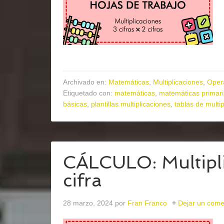
Archivado en:
Matemáticas
,
Multiplicaciones
,
Oper
Etiquetado con:
matemáticas
,
matemáticas primar
básicas
,
plantillas multiplicaciones
,
tablas de multip
CÁLCULO: Multiplic
cifra
28 marzo, 2024
por
Fran Franco
Dejar un come