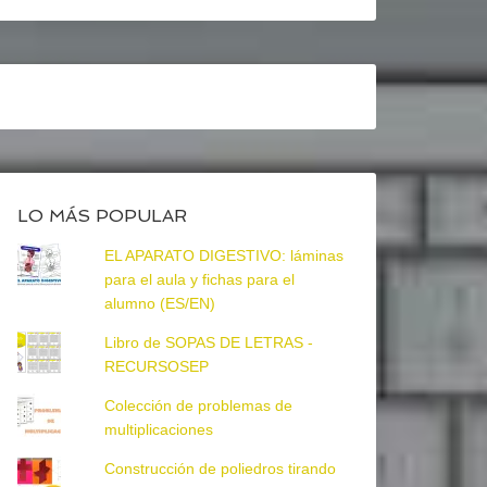
LO MÁS POPULAR
EL APARATO DIGESTIVO: láminas
para el aula y fichas para el
alumno (ES/EN)
Libro de SOPAS DE LETRAS -
RECURSOSEP
Colección de problemas de
multiplicaciones
Construcción de poliedros tirando