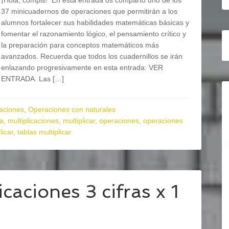
¡Hola, compis! En esta entrada os comparto uno de los
37 minicuadernos de operaciones que permitirán a los
alumnos fortalecer sus habilidades matemáticas básicas y
fomentar el razonamiento lógico, el pensamiento crítico y
la preparación para conceptos matemáticos más
avanzados. Recuerda que todos los cuadernillos se irán
enlazando progresivamente en esta entrada: VER
ENTRADA. Las […]
aciones
,
Operaciones con naturales
ia
,
multiplicaciones
,
multiplicar
,
operaciones
,
operaciones
licar
,
tablas multiplicar
aciones 3 cifras x 1