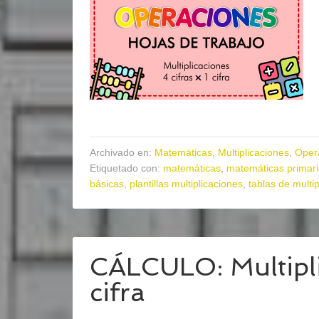
Archivado en:
Matemáticas
,
Multiplicaciones
,
Oper
Etiquetado con:
matemáticas
,
matemáticas primar
básicas
,
plantillas multiplicaciones
,
tablas de multip
CÁLCULO: Multiplic
cifra