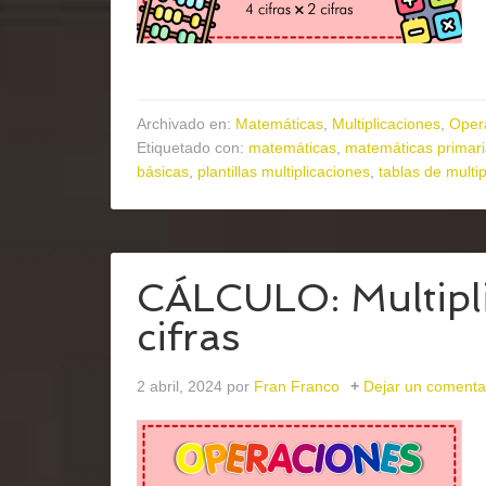
Archivado en:
Matemáticas
,
Multiplicaciones
,
Oper
Etiquetado con:
matemáticas
,
matemáticas primar
básicas
,
plantillas multiplicaciones
,
tablas de multip
CÁLCULO: Multiplic
cifras
2 abril, 2024
por
Fran Franco
Dejar un comenta