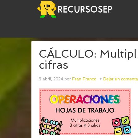
USTED ESTÁ AQUÍ:
INICIO
/
ARCHIVOS PARAOP
CÁLCULO: Multiplic
cifras
9 abril, 2024
por
Fran Franco
Dejar un comenta