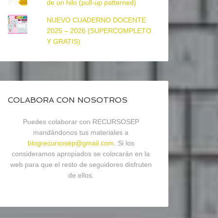
de un hilo (pull-up patterned)
NUEVO CUADERNO DOCENTE
2025 – 2026 (SUPERCOMPLETO
Y GRATIS)
COLABORA CON NOSOTROS
Puedes colaborar con RECURSOSEP
mandándonos tus materiales a
blogrecursosep@gmail.com
. Si los
consideramos apropiados se colocarán en la
web para que el resto de seguidores disfruten
de ellos.