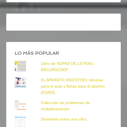
LO MÁS POPULAR
Libro de SOPAS DE LETRAS -
RECURSOSEP
EL APARATO DIGESTIVO: láminas
para el aula y fichas para el alumno
(ES/EN)
Colección de problemas de
multiplicaciones
Divisiones entre una cifra