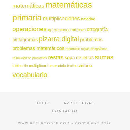
matemáticas
matemáticas
primaria
multiplicaciones
navidad
operaciones
ortografía
operaciones básicas
pizarra digital
pictogramas
problemas
problemas matemáticos
recortable
reglas ortográficas
sumas
restas
sopa de letras
resolución de problemas
verano
tablas de multiplicar
tercer ciclo
textos
vocabulario
INICIO
AVISO LEGAL
CONTACTO
WWW.RECURSOSEP.COM - COPYRIGHT 2026