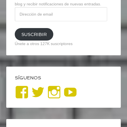
blog y recibir notificaciones de nuevas entradas.
Dirección
de
email
SUSCRIBIR
Únete a otros 127K suscriptores
SÍGUENOS
Ver
Ver
Ver
YouTub
perfil
perfil
perfil
de
de
de