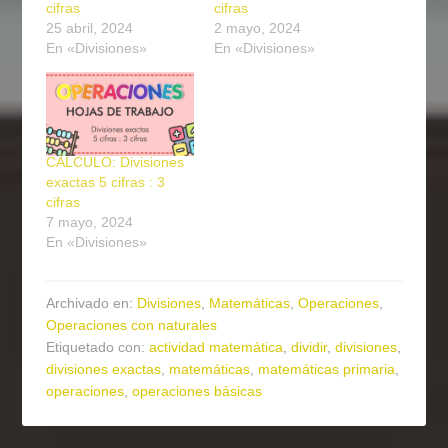
cifras
cifras
25 abril, 2024
2 mayo, 2024
En «Divisiones»
En «Divisiones»
CÁLCULO: Divisiones
exactas 5 cifras : 3
cifras
7 mayo, 2024
En «Divisiones»
Archivado en:
Divisiones
,
Matemáticas
,
Operaciones
,
Operaciones con naturales
Etiquetado con:
actividad matemática
,
dividir
,
divisiones
,
divisiones exactas
,
matemáticas
,
matemáticas primaria
,
operaciones
,
operaciones básicas