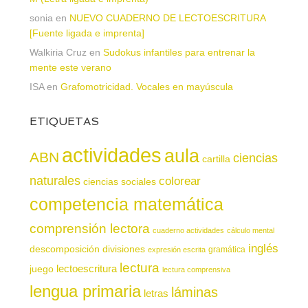
sonia
en
NUEVO CUADERNO DE LECTOESCRITURA
[Fuente ligada e imprenta]
Walkiria Cruz
en
Sudokus infantiles para entrenar la
mente este verano
ISA
en
Grafomotricidad. Vocales en mayúscula
ETIQUETAS
actividades
aula
ABN
ciencias
cartilla
naturales
colorear
ciencias sociales
competencia matemática
comprensión lectora
cuaderno actividades
cálculo mental
inglés
descomposición
divisiones
gramática
expresión escrita
lectura
juego
lectoescritura
lectura comprensiva
lengua primaria
láminas
letras