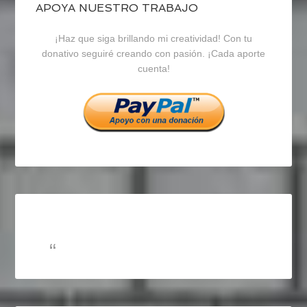
blogrecursosep
recursosep
recursosep
APOYA NUESTRO TRABAJO
¡Haz que siga brillando mi creatividad! Con tu
en
en
en
donativo seguiré creando con pasión. ¡Cada aporte
cuenta!
Facebook
Twitter
Instagram