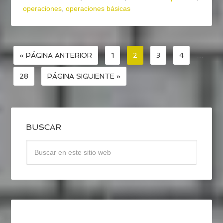
operaciones
,
operaciones básicas
« PÁGINA ANTERIOR
1
2
3
4
…
28
PÁGINA SIGUIENTE »
BUSCAR