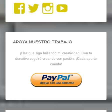
Ver
Ver
Ver
YouTub
perfil
perfil
perfil
de
de
de
blogrecursosep
recursosep
recursosep
APOYA NUESTRO TRABAJO
¡Haz que siga brillando mi creatividad! Con tu
en
en
en
donativo seguiré creando con pasión. ¡Cada aporte
cuenta!
Facebook
Twitter
Instagram