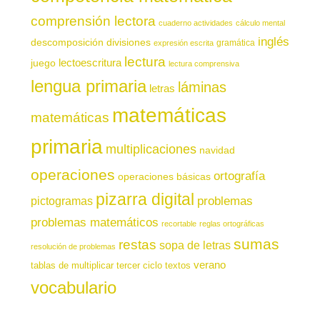
comprensión lectora
cuaderno actividades
cálculo mental
inglés
descomposición
divisiones
gramática
expresión escrita
lectura
juego
lectoescritura
lectura comprensiva
lengua primaria
láminas
letras
matemáticas
matemáticas
primaria
multiplicaciones
navidad
operaciones
ortografía
operaciones básicas
pizarra digital
pictogramas
problemas
problemas matemáticos
recortable
reglas ortográficas
sumas
restas
sopa de letras
resolución de problemas
verano
tablas de multiplicar
tercer ciclo
textos
vocabulario