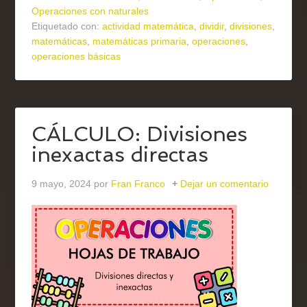
Operaciones con naturales
Etiquetado con:
actividad matemática
,
dividir
,
divisiones
,
matemáticas
,
matemáticas primaria
,
operaciones
,
operaciones básicas
CÁLCULO: Divisiones
inexactas directas
9 mayo, 2024
por
Fran Franco
Dejar un comentario