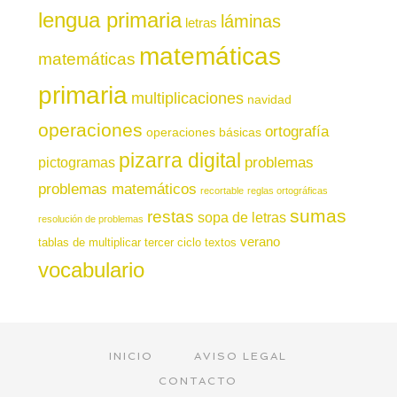
lengua primaria
láminas
letras
matemáticas
matemáticas
primaria
multiplicaciones
navidad
operaciones
ortografía
operaciones básicas
pizarra digital
pictogramas
problemas
problemas matemáticos
recortable
reglas ortográficas
sumas
restas
sopa de letras
resolución de problemas
verano
tablas de multiplicar
tercer ciclo
textos
vocabulario
INICIO
AVISO LEGAL
CONTACTO