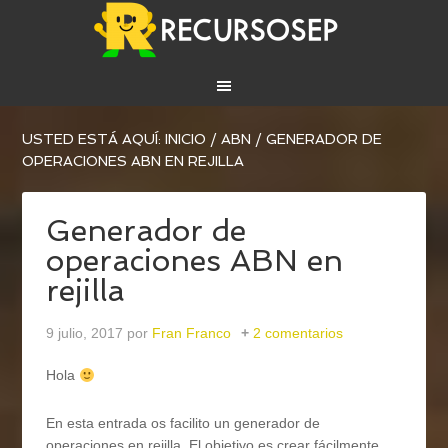
USTED ESTÁ AQUÍ:
INICIO
/
ABN
/
GENERADOR DE
OPERACIONES ABN EN REJILLA
Generador de
operaciones ABN en
rejilla
9 julio, 2017
por
Fran Franco
2 comentarios
Hola
En esta entrada os facilito un generador de
operaciones en rejilla. El objetivo es crear fácilmente