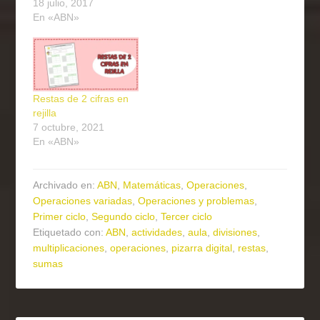
18 julio, 2017
En «ABN»
Restas de 2 cifras en
rejilla
7 octubre, 2021
En «ABN»
Archivado en:
ABN
,
Matemáticas
,
Operaciones
,
Operaciones variadas
,
Operaciones y problemas
,
Primer ciclo
,
Segundo ciclo
,
Tercer ciclo
Etiquetado con:
ABN
,
actividades
,
aula
,
divisiones
,
multiplicaciones
,
operaciones
,
pizarra digital
,
restas
,
sumas