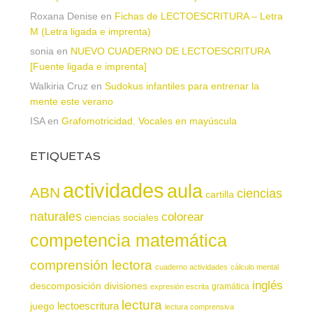
Roxana Denise
en
Fichas de LECTOESCRITURA – Letra
M (Letra ligada e imprenta)
sonia
en
NUEVO CUADERNO DE LECTOESCRITURA
[Fuente ligada e imprenta]
Walkiria Cruz
en
Sudokus infantiles para entrenar la
mente este verano
ISA
en
Grafomotricidad. Vocales en mayúscula
ETIQUETAS
actividades
aula
ABN
ciencias
cartilla
naturales
colorear
ciencias sociales
competencia matemática
comprensión lectora
cuaderno actividades
cálculo mental
inglés
descomposición
divisiones
gramática
expresión escrita
lectura
juego
lectoescritura
lectura comprensiva