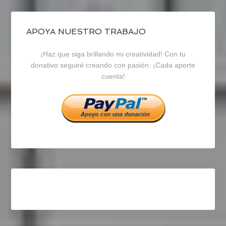
de
de
de
blogrecursosep
recursosep
recursosep
APOYA NUESTRO TRABAJO
¡Haz que siga brillando mi creatividad! Con tu
en
en
en
donativo seguiré creando con pasión. ¡Cada aporte
cuenta!
Facebook
Twitter
Instagram