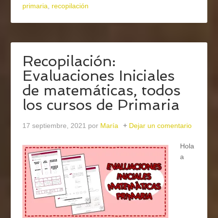
primaria
,
recopilación
Recopilación:
Evaluaciones Iniciales
de matemáticas, todos
los cursos de Primaria
17 septiembre, 2021
por
María
Dejar un comentario
Hola
a