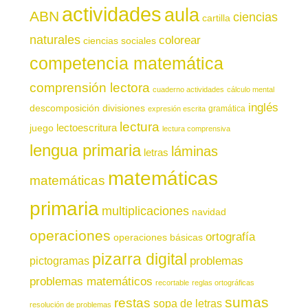
actividades
aula
ABN
ciencias
cartilla
naturales
colorear
ciencias sociales
competencia matemática
comprensión lectora
cuaderno actividades
cálculo mental
inglés
descomposición
divisiones
gramática
expresión escrita
lectura
juego
lectoescritura
lectura comprensiva
lengua primaria
láminas
letras
matemáticas
matemáticas
primaria
multiplicaciones
navidad
operaciones
ortografía
operaciones básicas
pizarra digital
pictogramas
problemas
problemas matemáticos
recortable
reglas ortográficas
sumas
restas
sopa de letras
resolución de problemas