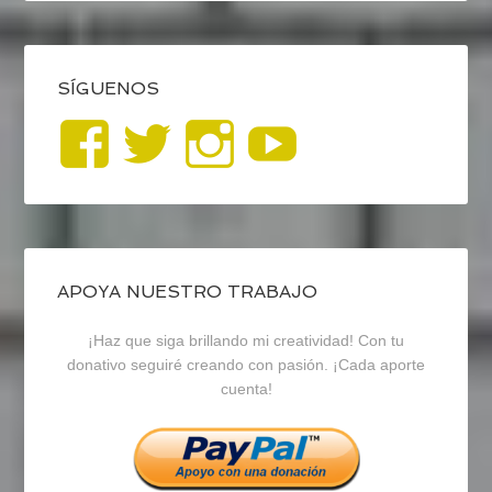
SÍGUENOS
Ver
Ver
Ver
YouTub
perfil
perfil
perfil
de
de
de
blogrecursosep
recursosep
recursosep
APOYA NUESTRO TRABAJO
¡Haz que siga brillando mi creatividad! Con tu
en
en
en
donativo seguiré creando con pasión. ¡Cada aporte
cuenta!
Facebook
Twitter
Instagram