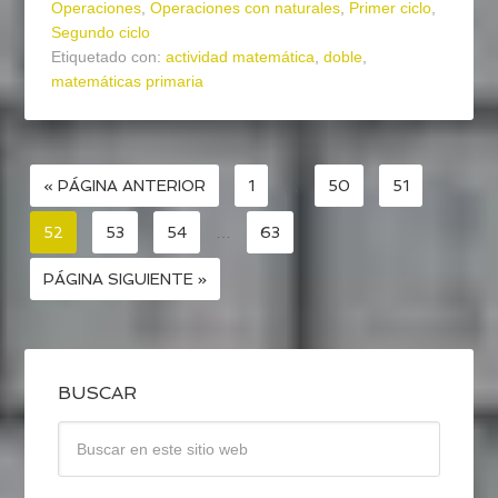
Operaciones
,
Operaciones con naturales
,
Primer ciclo
,
Segundo ciclo
Etiquetado con:
actividad matemática
,
doble
,
matemáticas primaria
« PÁGINA ANTERIOR
1
…
50
51
52
53
54
…
63
PÁGINA SIGUIENTE »
BUSCAR