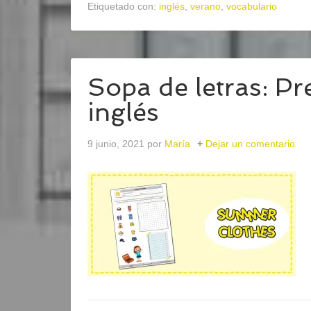
Etiquetado con:
inglés
,
verano
,
vocabulario
Sopa de letras: P
inglés
9 junio, 2021
por
María
Dejar un comentario