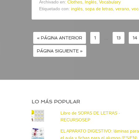
Archivado en:
Clothes
,
Inglés
,
Vocabulary
Etiquetado con:
inglés
,
sopa de letras
,
verano
,
voc
« PÁGINA ANTERIOR
1
…
13
14
PÁGINA SIGUIENTE »
LO MÁS POPULAR
Libro de SOPAS DE LETRAS -
RECURSOSEP
EL APARATO DIGESTIVO: láminas par
el aula y fichas para el alumno (ES/EN)