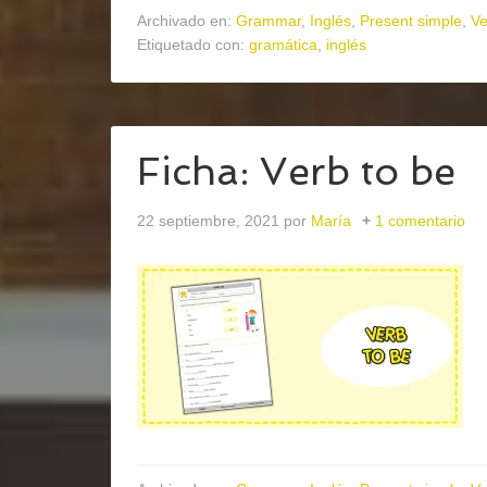
Archivado en:
Grammar
,
Inglés
,
Present simple
,
Ve
Etiquetado con:
gramática
,
inglés
Ficha: Verb to be
22 septiembre, 2021
por
María
1 comentario