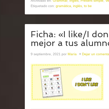
Archivado en:
Grammar
,
Inglés
,
Present simple
,
Ve
Etiquetado con:
gramática
,
inglés
,
to be
Ficha: «I like/I do
mejor a tus alumn
9 septiembre, 2021
por
María
Dejar un comenta