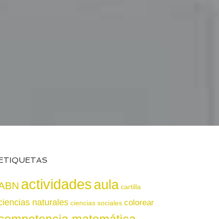
ETIQUETAS
actividades
aula
ABN
cartilla
ciencias naturales
colorear
ciencias sociales