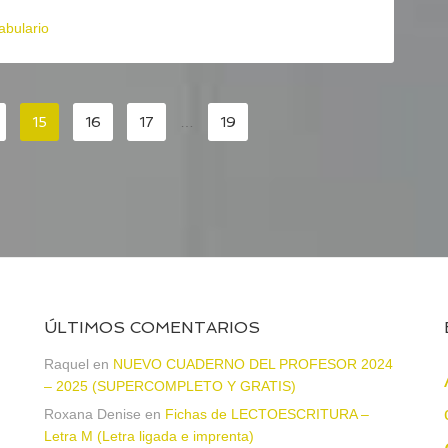
abulario
15
16
17
…
19
ÚLTIMOS COMENTARIOS
Raquel
en
NUEVO CUADERNO DEL PROFESOR 2024
– 2025 (SUPERCOMPLETO Y GRATIS)
Roxana Denise
en
Fichas de LECTOESCRITURA –
a
Letra M (Letra ligada e imprenta)