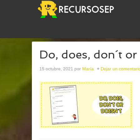
USTED ESTÁ AQUÍ:
INICIO
/
ARCHIVOS PARAING
Do, does, don´t or
15 octubre, 2021
por
María
Dejar un comentari