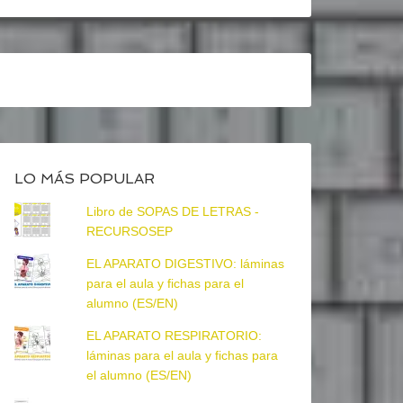
LO MÁS POPULAR
Libro de SOPAS DE LETRAS -
RECURSOSEP
EL APARATO DIGESTIVO: láminas
para el aula y fichas para el
alumno (ES/EN)
EL APARATO RESPIRATORIO:
láminas para el aula y fichas para
el alumno (ES/EN)