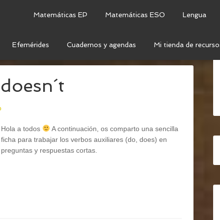
Matemáticas EP
Matemáticas ESO
Lengua
Efemérides
Cuadernos y agendas
Mi tienda de recurso
LÉS
 doesn´t
o
Hola a todos
A continuación, os comparto una sencilla
ficha para trabajar los verbos auxiliares (do, does) en
preguntas y respuestas cortas.