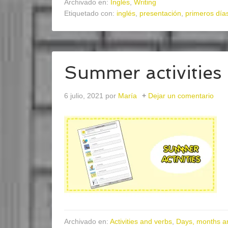
Archivado en:
Inglés
,
Writing
Etiquetado con:
inglés
,
presentación
,
primeros día
Summer activities
6 julio, 2021
por
María
Dejar un comentario
Archivado en:
Activities and verbs
,
Days, months a