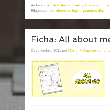
Archivado en:
Activities and verbs
,
Grammar
,
Inglé
Etiquetado con:
dinámica
,
inglés
,
primeros días
Ficha: All about m
2 septiembre, 2021
por
María
Dejar un comenta