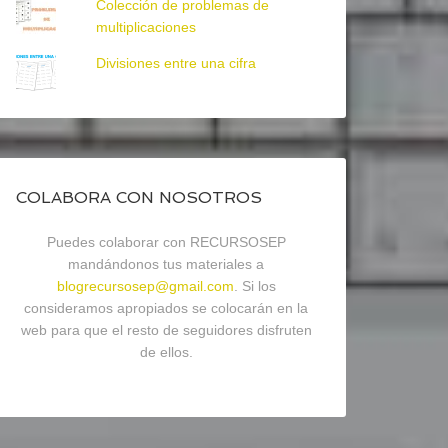
Colección de problemas de
multiplicaciones
Divisiones entre una cifra
COLABORA CON NOSOTROS
Puedes colaborar con RECURSOSEP
mandándonos tus materiales a
blogrecursosep@gmail.com
. Si los
consideramos apropiados se colocarán en la
web para que el resto de seguidores disfruten
de ellos.