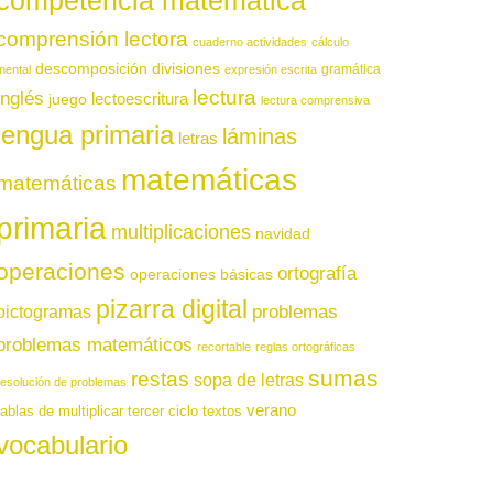
competencia matemática
comprensión lectora
cuaderno actividades
cálculo
descomposición
divisiones
gramática
mental
expresión escrita
lectura
inglés
juego
lectoescritura
lectura comprensiva
lengua primaria
láminas
letras
matemáticas
matemáticas
primaria
multiplicaciones
navidad
operaciones
ortografía
operaciones básicas
pizarra digital
pictogramas
problemas
problemas matemáticos
recortable
reglas ortográficas
sumas
restas
sopa de letras
resolución de problemas
verano
tablas de multiplicar
tercer ciclo
textos
vocabulario