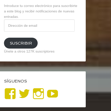
Introduce tu correo electrónico para suscribirte
a este blog y recibir notificaciones de nuevas
entradas.
Dirección
de
email
SUSCRIBIR
Únete a otros 127K suscriptores
SÍGUENOS
Ver
Ver
Ver
YouTube
perfil
perfil
perfil