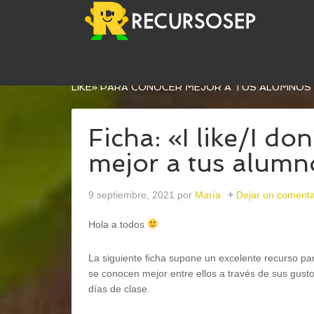
USTED ESTÁ AQUÍ:
INICIO
/
INGLÉS
/
VOCABULA
LIKE» PARA CONOCER MEJOR A TUS ALUMNOS
Ficha: «I like/I do
mejor a tus alumn
9 septiembre, 2021
por
María
Dejar un comenta
Hola a todos
La siguiente ficha supone un excelente recurso pa
se conocen mejor entre ellos a través de sus gust
días de clase.