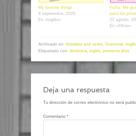
My favorite things
Ficha: Me gu
9 septiembre, 2025
para los prim
En «Inglés»
22 agosto, 2
En «Otras»
Archivado en:
Activities and verbs
,
Grammar
,
Inglé
Etiquetado con:
dinámica
,
inglés
,
primeros días
Deja una respuesta
Tu dirección de correo electrónico no será publi
Comentario
*