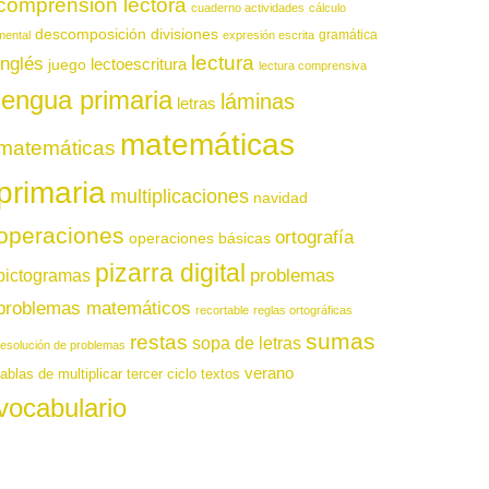
comprensión lectora
cuaderno actividades
cálculo
descomposición
divisiones
gramática
mental
expresión escrita
lectura
inglés
juego
lectoescritura
lectura comprensiva
lengua primaria
láminas
letras
matemáticas
matemáticas
primaria
multiplicaciones
navidad
operaciones
ortografía
operaciones básicas
pizarra digital
pictogramas
problemas
problemas matemáticos
recortable
reglas ortográficas
sumas
restas
sopa de letras
resolución de problemas
verano
tablas de multiplicar
tercer ciclo
textos
vocabulario