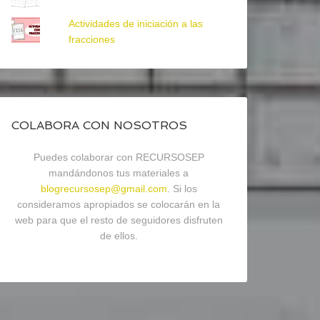
Actividades de iniciación a las
fracciones
COLABORA CON NOSOTROS
Puedes colaborar con RECURSOSEP
mandándonos tus materiales a
blogrecursosep@gmail.com
. Si los
consideramos apropiados se colocarán en la
web para que el resto de seguidores disfruten
de ellos.