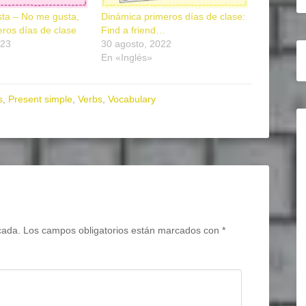
sta – No me gusta,
Dinámica primeros días de clase:
eros días de clase
Find a friend…
023
30 agosto, 2022
En «Inglés»
s
,
Present simple
,
Verbs
,
Vocabulary
cada.
Los campos obligatorios están marcados con
*