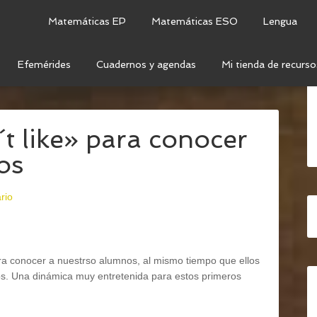
Matemáticas EP
Matemáticas ESO
Lengua
Efemérides
Cuadernos y agendas
Mi tienda de recurso
RY
/
ACTIVITIES AND VERBS
/
FICHA: «I LIKE/I DON´T
n´t like» para conocer
os
rio
ra conocer a nuestrso alumnos, al mismo tiempo que ellos
os. Una dinámica muy entretenida para estos primeros