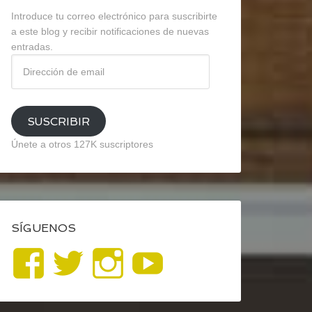
Introduce tu correo electrónico para suscribirte
a este blog y recibir notificaciones de nuevas
entradas.
Dirección
de
email
SUSCRIBIR
Únete a otros 127K suscriptores
SÍGUENOS
Ver
Ver
Ver
YouTube
perfil
perfil
perfil