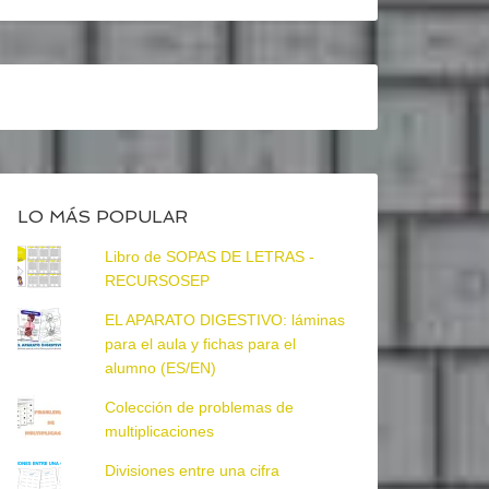
LO MÁS POPULAR
Libro de SOPAS DE LETRAS -
RECURSOSEP
EL APARATO DIGESTIVO: láminas
para el aula y fichas para el
alumno (ES/EN)
Colección de problemas de
multiplicaciones
Divisiones entre una cifra