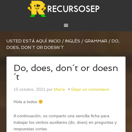
USTED ESTÁ AQUÍ:
INICIO
/
INGLÉS
/
GRAMMAR
/
DO,
DOES, DON´T OR DOESN´T
Do, does, don´t or doesn
´t
15 octubre, 2021
por
María
Dejar un comentario
Hola a todos
A continuación, os comparto una sencilla ficha para
trabajar los verbos auxiliares (do, does) en preguntas y
respuestas cortas.