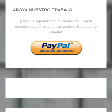
de
de
de
blogrecursosep
recursosep
recursosep
APOYA NUESTRO TRABAJO
¡Haz que siga brillando mi creatividad! Con tu
en
en
en
donativo seguiré creando con pasión. ¡Cada aporte
cuenta!
Facebook
Twitter
Instagram