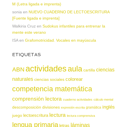
M (Letra ligada e imprenta)
sonia
en
NUEVO CUADERNO DE LECTOESCRITURA
[Fuente ligada e imprenta]
Walkiria Cruz
en
Sudokus infantiles para entrenar la
mente este verano
ISA
en
Grafomotricidad. Vocales en mayúscula
ETIQUETAS
actividades
aula
ABN
ciencias
cartilla
naturales
colorear
ciencias sociales
competencia matemática
comprensión lectora
cuaderno actividades
cálculo mental
inglés
descomposición
divisiones
gramática
expresión escrita
lectura
juego
lectoescritura
lectura comprensiva
lengua primaria
láminas
letras