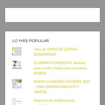
LO MÁS POPULAR
Libro de SOPAS DE LETRAS -
RECURSOSEP
EL APARATO DIGESTIVO: láminas
para el aula y fichas para el alumno
(ES/EN)
NUEVO CUADERNO DOCENTE 2025
– 2026 (SUPERCOMPLETO Y
GRATIS)
Colección de problemas de