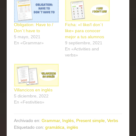
Obligation: Have to /
Ficha: «I like/I don´t
Don´t have to
like» para conocer
5 mayo, 2021
mejor a tus alumnos
En «Grammar»
9 septiembre, 2021
En «Activities and
verbs»
Villancicos en inglés
5 diciembre, 2022
En «Festivities»
Archivado en:
Grammar
,
Inglés
,
Present simple
,
Verbs
Etiquetado con:
gramática
,
inglés