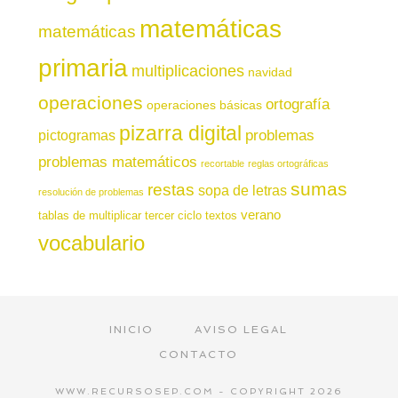
matemáticas
matemáticas
primaria
multiplicaciones
navidad
operaciones
ortografía
operaciones básicas
pizarra digital
pictogramas
problemas
problemas matemáticos
recortable
reglas ortográficas
sumas
restas
sopa de letras
resolución de problemas
verano
tablas de multiplicar
tercer ciclo
textos
vocabulario
INICIO
AVISO LEGAL
CONTACTO
WWW.RECURSOSEP.COM - COPYRIGHT 2026