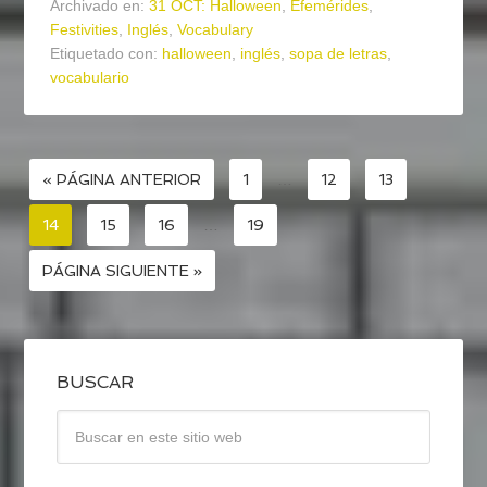
Archivado en:
31 OCT: Halloween
,
Efemérides
,
Festivities
,
Inglés
,
Vocabulary
Etiquetado con:
halloween
,
inglés
,
sopa de letras
,
vocabulario
« PÁGINA ANTERIOR
1
…
12
13
14
15
16
…
19
PÁGINA SIGUIENTE »
BUSCAR