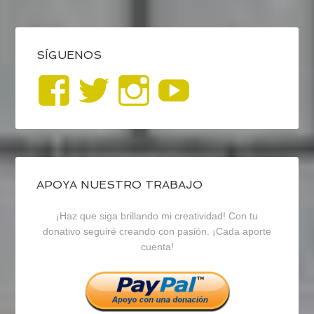
SÍGUENOS
Ver
Ver
Ver
YouTub
perfil
perfil
perfil
de
de
de
blogrecursosep
recursosep
recursosep
APOYA NUESTRO TRABAJO
¡Haz que siga brillando mi creatividad! Con tu
en
en
en
donativo seguiré creando con pasión. ¡Cada aporte
cuenta!
Facebook
Twitter
Instagram