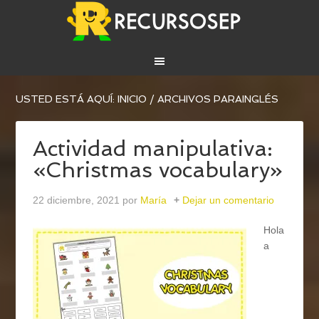
USTED ESTÁ AQUÍ:
INICIO
/
ARCHIVOS PARAINGLÉS
Actividad manipulativa:
«Christmas vocabulary»
22 diciembre, 2021
por
María
Dejar un comentario
Hola
a