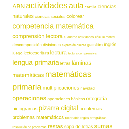
actividades
aula
ABN
ciencias
cartilla
naturales
colorear
ciencias sociales
competencia matemática
comprensión lectora
cuaderno actividades
cálculo mental
inglés
descomposición
divisiones
gramática
expresión escrita
lectura
juego
lectoescritura
lectura comprensiva
lengua primaria
láminas
letras
matemáticas
matemáticas
primaria
multiplicaciones
navidad
operaciones
ortografía
operaciones básicas
pizarra digital
pictogramas
problemas
problemas matemáticos
recortable
reglas ortográficas
sumas
restas
sopa de letras
resolución de problemas