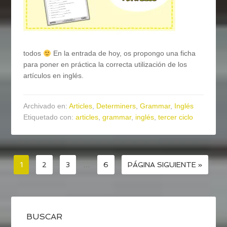
todos
En la entrada de hoy, os propongo una ficha
para poner en práctica la correcta utilización de los
artículos en inglés.
Archivado en:
Articles
,
Determiners
,
Grammar
,
Inglés
Etiquetado con:
articles
,
grammar
,
inglés
,
tercer ciclo
1
2
3
…
6
PÁGINA SIGUIENTE »
BUSCAR