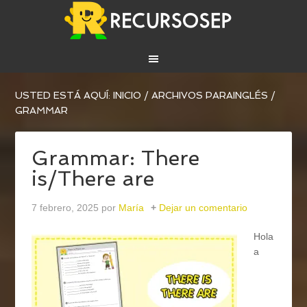
USTED ESTÁ AQUÍ:
INICIO
/
ARCHIVOS PARA
INGLÉS
/
GRAMMAR
Grammar: There
is/There are
7 febrero, 2025
por
María
Dejar un comentario
Hola
a