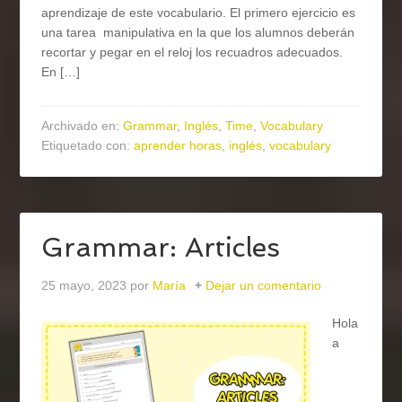
aprendizaje de este vocabulario. El primero ejercicio es
una tarea manipulativa en la que los alumnos deberán
recortar y pegar en el reloj los recuadros adecuados.
En […]
Archivado en:
Grammar
,
Inglés
,
Time
,
Vocabulary
Etiquetado con:
aprender horas
,
inglés
,
vocabulary
Grammar: Articles
25 mayo, 2023
por
María
Dejar un comentario
Hola
a