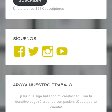
SUSCRIBIR
Únete a otros 127K suscriptores
SÍGUENOS
Ver
Ver
Ver
YouTub
perfil
perfil
perfil
de
de
de
blogrecursosep
recursosep
recursosep
APOYA NUESTRO TRABAJO
¡Haz que siga brillando mi creatividad! Con tu
en
en
en
donativo seguiré creando con pasión. ¡Cada aporte
cuenta!