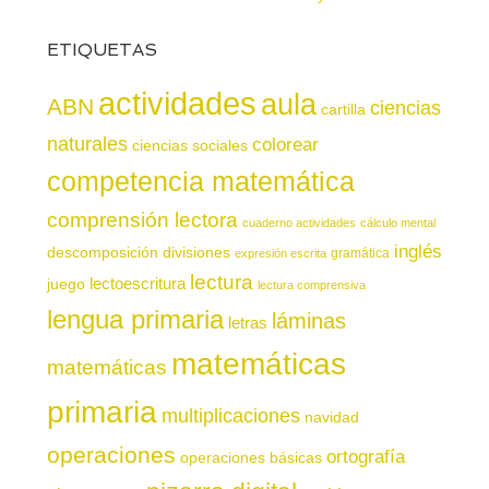
ETIQUETAS
actividades
aula
ABN
ciencias
cartilla
naturales
colorear
ciencias sociales
competencia matemática
comprensión lectora
cuaderno actividades
cálculo mental
inglés
descomposición
divisiones
gramática
expresión escrita
lectura
juego
lectoescritura
lectura comprensiva
lengua primaria
láminas
letras
matemáticas
matemáticas
primaria
multiplicaciones
navidad
operaciones
ortografía
operaciones básicas