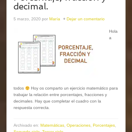
decimal.
5 marzo, 2020
por
María
Dejar un comentario
Hola
a
todos
Hoy os comparto un ejercicio matemático para
trabajar la relación entre porcentajes, fracciones y
decimales. Hay que completar el cuadro con la
respuesta correcta.
Archivado en:
Matemáticas
,
Operaciones
,
Porcentajes
,
Segundo ciclo
,
Tercer ciclo