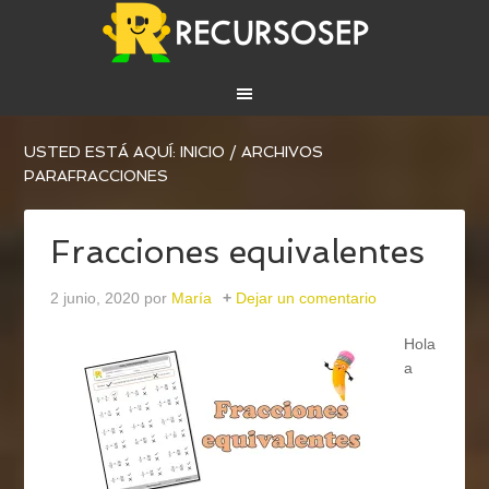
USTED ESTÁ AQUÍ:
INICIO
/
ARCHIVOS
PARAFRACCIONES
Fracciones equivalentes
2 junio, 2020
por
María
Dejar un comentario
Hola
a