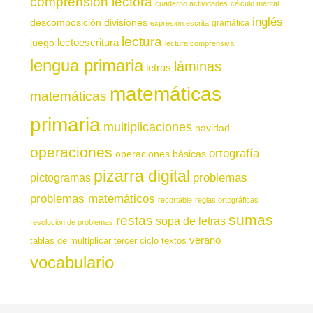
comprensión lectora
cuaderno actividades
cálculo mental
inglés
descomposición
divisiones
gramática
expresión escrita
lectura
juego
lectoescritura
lectura comprensiva
lengua primaria
láminas
letras
matemáticas
matemáticas
primaria
multiplicaciones
navidad
operaciones
ortografía
operaciones básicas
pizarra digital
pictogramas
problemas
problemas matemáticos
recortable
reglas ortográficas
sumas
restas
sopa de letras
resolución de problemas
verano
tablas de multiplicar
tercer ciclo
textos
vocabulario