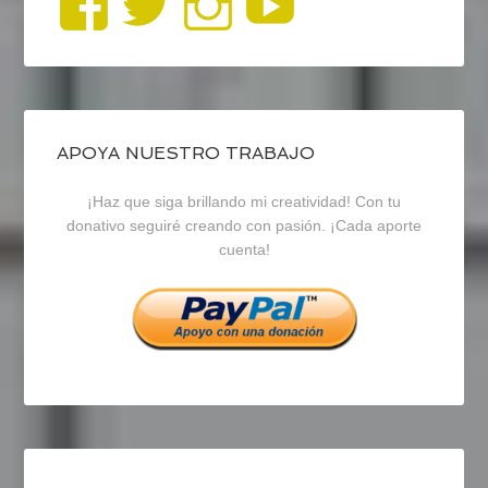
Ver
Ver
Ver
YouTub
perfil
perfil
perfil
de
de
de
blogrecursosep
recursosep
recursosep
APOYA NUESTRO TRABAJO
¡Haz que siga brillando mi creatividad! Con tu
en
en
en
donativo seguiré creando con pasión. ¡Cada aporte
cuenta!
Facebook
Twitter
Instagram