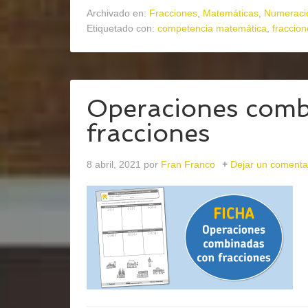
Archivado en:
Fracciones
,
Matemáticas
,
Numeraci
Etiquetado con:
competencia matemática
,
fraccion
Operaciones comb
fracciones
8 abril, 2021
por
Fran Franco
Dejar un comenta