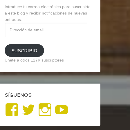
Introduce tu correo electrónico para suscribirte
a este blog y recibir notificaciones de nuevas
entradas.
Dirección
de
email
SUSCRIBIR
Únete a otros 127K suscriptores
SÍGUENOS
Ver
Ver
Ver
YouTube
perfil
perfil
perfil