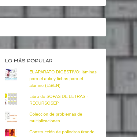
LO MÁS POPULAR
EL APARATO DIGESTIVO: láminas
para el aula y fichas para el
alumno (ES/EN)
Libro de SOPAS DE LETRAS -
RECURSOSEP
Colección de problemas de
multiplicaciones
Construcción de poliedros tirando