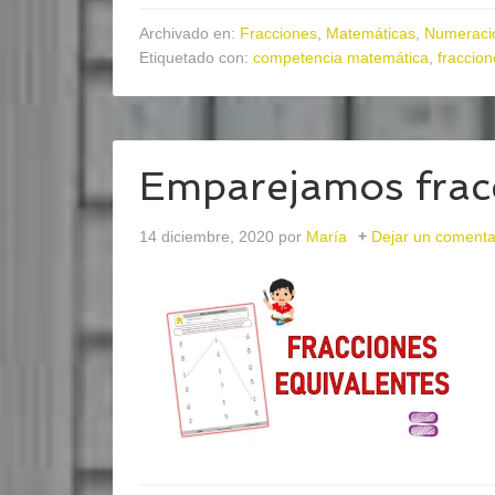
Archivado en:
Fracciones
,
Matemáticas
,
Numeraci
Etiquetado con:
competencia matemática
,
fraccion
Emparejamos fracc
14 diciembre, 2020
por
María
Dejar un comenta