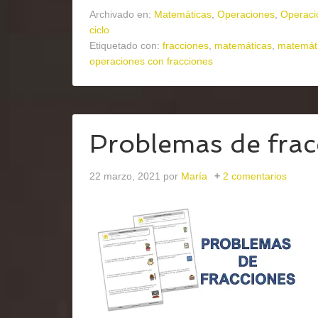
Archivado en:
Matemáticas
,
Operaciones
,
Operaci
ciclo
Etiquetado con:
fracciones
,
matemáticas
,
matemáti
operaciones con fracciones
Problemas de frac
22 marzo, 2021
por
María
2 comentarios