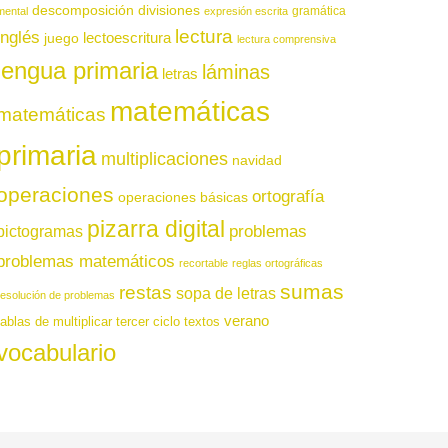
descomposición
divisiones
gramática
mental
expresión escrita
lectura
inglés
juego
lectoescritura
lectura comprensiva
lengua primaria
láminas
letras
matemáticas
matemáticas
primaria
multiplicaciones
navidad
operaciones
ortografía
operaciones básicas
pizarra digital
pictogramas
problemas
problemas matemáticos
recortable
reglas ortográficas
sumas
restas
sopa de letras
resolución de problemas
verano
tablas de multiplicar
tercer ciclo
textos
vocabulario