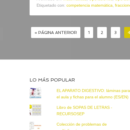
Etiquetado con:
competencia matemática
,
fraccion
« PÁGINA ANTERIOR
1
2
3
LO MÁS POPULAR
EL APARATO DIGESTIVO: láminas par
el aula y fichas para el alumno (ES/EN)
Libro de SOPAS DE LETRAS -
RECURSOSEP
Colección de problemas de