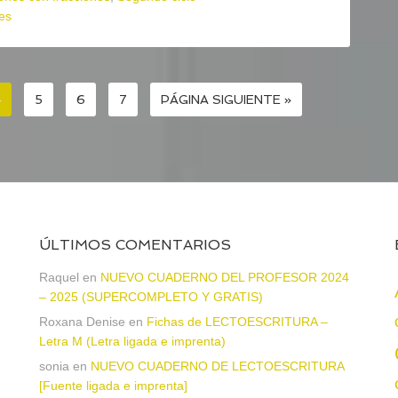
es
4
5
6
7
PÁGINA SIGUIENTE »
ÚLTIMOS COMENTARIOS
a
Raquel
en
NUEVO CUADERNO DEL PROFESOR 2024
– 2025 (SUPERCOMPLETO Y GRATIS)
Roxana Denise
en
Fichas de LECTOESCRITURA –
Letra M (Letra ligada e imprenta)
sonia
en
NUEVO CUADERNO DE LECTOESCRITURA
[Fuente ligada e imprenta]