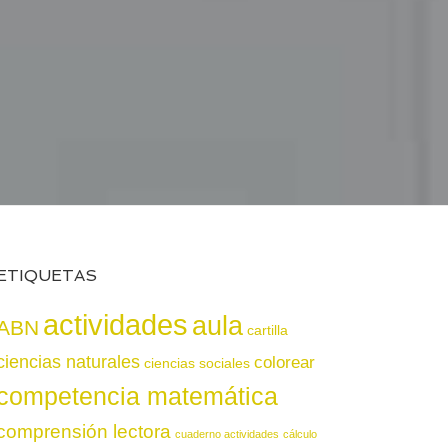
ETIQUETAS
actividades
aula
ABN
cartilla
ciencias naturales
colorear
ciencias sociales
competencia matemática
comprensión lectora
cuaderno actividades
cálculo