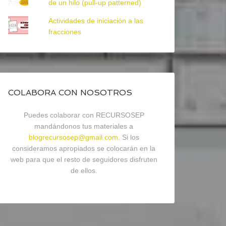
de un hilo (pull-up patterned)
Actividades de iniciación a las
fracciones
COLABORA CON NOSOTROS
Puedes colaborar con RECURSOSEP
mandándonos tus materiales a
blogrecursosep@gmail.com
. Si los
consideramos apropiados se colocarán en la
web para que el resto de seguidores disfruten
de ellos.