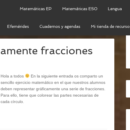
Matemáticas EP
Matemáticas ESO
Lengua
Efemérides
Cuadernos y agendas
Mi tienda de recurso
CCIONES
camente fracciones
Hola a todos
En la siguiente entrada os comparto un
sencillo ejercicio matemático en el que nuestros alumnos
deben representar gráficamente una serie de fracciones.
Para ello, tiene que colorear las partes necesarias de
cada círculo.