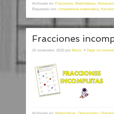
Archivado en:
Fracciones
,
Matemáticas
,
Numeraci
Etiquetado con:
competencia matemática
,
fraccion
Fracciones incomp
16 noviembre, 2020
por
María
Dejar un coment
Archivado en:
Matemáticas
,
Operaciones
,
Operaci