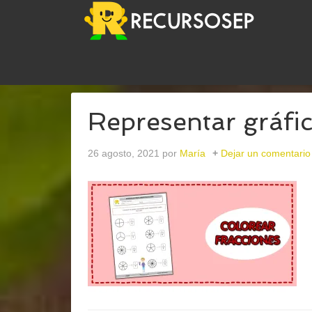
USTED ESTÁ AQUÍ:
INICIO
/
ARCHIVOS PARAFRA
Representar gráfi
26 agosto, 2021
por
María
Dejar un comentario