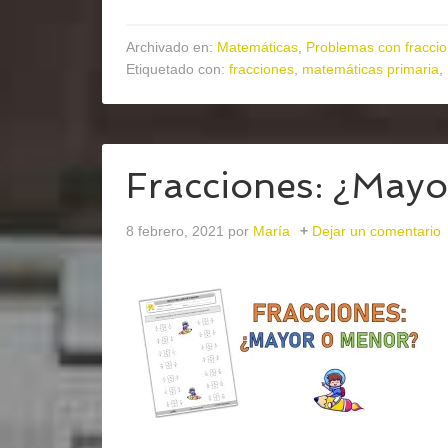
Archivado en:
Matemáticas
,
Problemas con fracci
Etiquetado con:
fracciones
,
matemáticas primaria
,
Fracciones: ¿May
8 febrero, 2021
por
María
Dejar un comentario