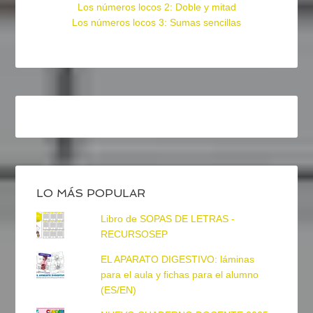
Los números locos 2: Doble y mitad
Los números locos 3: Sumas sencillas
LO MÁS POPULAR
Libro de SOPAS DE LETRAS -
RECURSOSEP
EL APARATO DIGESTIVO: láminas
para el aula y fichas para el alumno
(ES/EN)