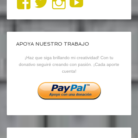
Ver
Ver
Ver
YouTub
perfil
perfil
perfil
de
de
de
blogrecursosep
recursosep
recursosep
APOYA NUESTRO TRABAJO
¡Haz que siga brillando mi creatividad! Con tu
en
en
en
donativo seguiré creando con pasión. ¡Cada aporte
cuenta!
Facebook
Twitter
Instagram