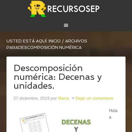
USTED ESTÁ AQUÍ:
INICIO
/
ARCHIVOS
PARADESCOMPOSICIÓN NUMÉRICA
Descomposición
numérica: Decenas y
unidades.
27 diciembre, 2019
por
María
Dejar un comentario
Hola
a