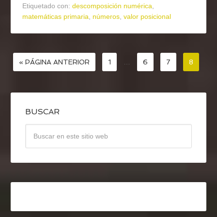
Etiquetado con:
descomposición numérica
,
matemáticas primaria
,
números
,
valor posicional
« PÁGINA ANTERIOR
1
…
6
7
8
BUSCAR