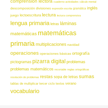
comprensión lectora
cuaderno actividades
cálculo mental
inglés
descomposición
divisiones
gramática
expresión escrita
lectura
juego
lectoescritura
lectura comprensiva
lengua primaria
láminas
letras
matemáticas
matemáticas
primaria
multiplicaciones
navidad
operaciones
ortografía
operaciones básicas
pizarra digital
pictogramas
problemas
problemas matemáticos
recortable
reglas ortográficas
sumas
restas
sopa de letras
resolución de problemas
verano
tablas de multiplicar
tercer ciclo
textos
vocabulario