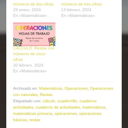
números de dos cifras
números de tres cifras
29 enero, 2024
13 febrero, 2024
En «Matemáticas»
En «Matemáticas»
CÁLCULO: Restas con
números de cinco
cifras
20 febrero, 2024
En «Matemáticas»
Archivado en:
Matemáticas
,
Operaciones
,
Operaciones
con naturales
,
Restas
Etiquetado con:
cálculo
,
cuadernillo
,
cuaderno
actividades
,
cuaderno de actividades
,
matemáticas
,
matemáticas primaria
,
operaciones
,
operaciones
básicas
,
restas