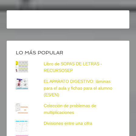
LO MÁS POPULAR
Libro de SOPAS DE LETRAS -
RECURSOSEP
EL APARATO DIGESTIVO: láminas
para el aula y fichas para el alumno
(ES/EN)
Colección de problemas de
multiplicaciones
Divisiones entre una cifra