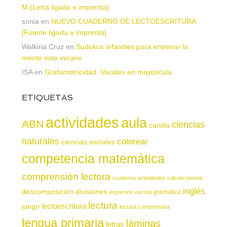
M (Letra ligada e imprenta)
sonia
en
NUEVO CUADERNO DE LECTOESCRITURA
[Fuente ligada e imprenta]
Walkiria Cruz
en
Sudokus infantiles para entrenar la
mente este verano
ISA
en
Grafomotricidad. Vocales en mayúscula
ETIQUETAS
actividades
aula
ABN
ciencias
cartilla
naturales
colorear
ciencias sociales
competencia matemática
comprensión lectora
cuaderno actividades
cálculo mental
inglés
descomposición
divisiones
gramática
expresión escrita
lectura
juego
lectoescritura
lectura comprensiva
lengua primaria
láminas
letras