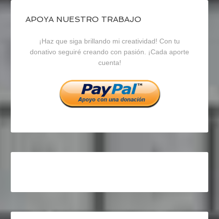
de
de
de
blogrecursosep
recursosep
recursosep
APOYA NUESTRO TRABAJO
¡Haz que siga brillando mi creatividad! Con tu
en
en
en
donativo seguiré creando con pasión. ¡Cada aporte
cuenta!
Facebook
Twitter
Instagram