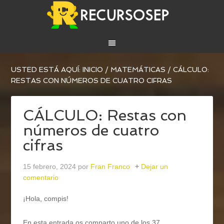
USTED ESTÁ AQUÍ:
INICIO
/
MATEMÁTICAS
/
CÁLCULO:
RESTAS CON NÚMEROS DE CUATRO CIFRAS
CÁLCULO: Restas con
números de cuatro
cifras
15 febrero, 2024
por
Fran Franco
Dejar un
comentario
¡Hola, compis!
En esta entrada os comparto uno de los 37