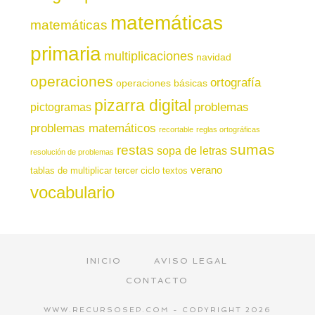
matemáticas
matemáticas
primaria
multiplicaciones
navidad
operaciones
ortografía
operaciones básicas
pizarra digital
pictogramas
problemas
problemas matemáticos
recortable
reglas ortográficas
sumas
restas
sopa de letras
resolución de problemas
verano
tablas de multiplicar
tercer ciclo
textos
vocabulario
INICIO
AVISO LEGAL
CONTACTO
WWW.RECURSOSEP.COM - COPYRIGHT 2026