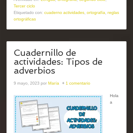
Tercer ciclo
Etiquetado con:
cuaderno actividades
,
ortografía
,
reglas
ortográficas
Cuadernillo de
actividades: Tipos de
adverbios
9 mayo, 2023
por
María
1 comentario
Hola
a