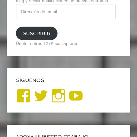
blog y recibir notificaciones de nuevas entradas.
Dirección
de
email
SUSCRIBIR
Únete a otros 127K suscriptores
SÍGUENOS
Ver
Ver
Ver
YouTub
perfil
perfil
perfil
de
de
de
APOYA NUESTRO TRABAJO