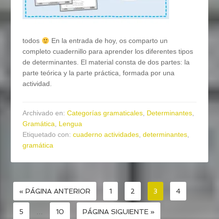
todos
En la entrada de hoy, os comparto un
completo cuadernillo para aprender los diferentes tipos
de determinantes. El material consta de dos partes: la
parte teórica y la parte práctica, formada por una
actividad.
Archivado en:
Categorías gramaticales
,
Determinantes
,
Gramática
,
Lengua
Etiquetado con:
cuaderno actividades
,
determinantes
,
gramática
« PÁGINA ANTERIOR
1
2
3
4
5
…
10
PÁGINA SIGUIENTE »