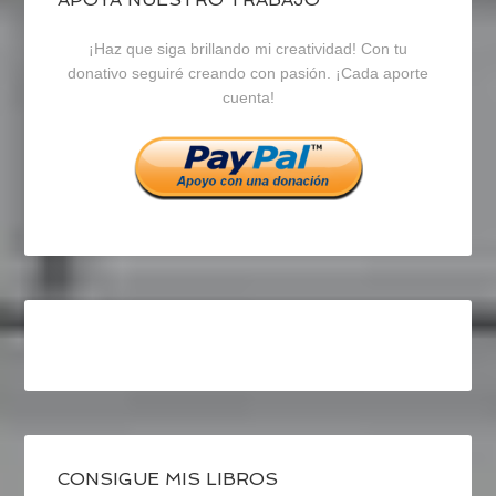
blogrecursosep
recursosep
recursosep
¡Haz que siga brillando mi creatividad! Con tu
en
en
en
donativo seguiré creando con pasión. ¡Cada aporte
cuenta!
Facebook
Twitter
Instagram
CONSIGUE MIS LIBROS