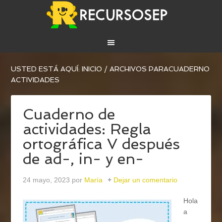
USTED ESTÁ AQUÍ:
INICIO
/
ARCHIVOS PARACUADERNO
ACTIVIDADES
Cuaderno de
actividades: Regla
ortográfica V después
de ad-, in- y en-
24 mayo, 2023
por
María
Dejar un comentario
Hola
a