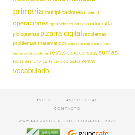
primaria
multiplicaciones
navidad
operaciones
ortografía
operaciones básicas
pizarra digital
pictogramas
problemas
problemas matemáticos
recortable
reglas ortográficas
sumas
restas
sopa de letras
resolución de problemas
verano
tablas de multiplicar
tercer ciclo
textos
vocabulario
INICIO
AVISO LEGAL
CONTACTO
WWW.RECURSOSEP.COM - COPYRIGHT 2026