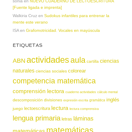
sonia
en
NUEVO CUADERNO DE LECTOESCRITURA
[Fuente ligada e imprenta]
Walkiria Cruz
en
Sudokus infantiles para entrenar la
mente este verano
ISA
en
Grafomotricidad. Vocales en mayúscula
ETIQUETAS
actividades
aula
ABN
ciencias
cartilla
naturales
colorear
ciencias sociales
competencia matemática
comprensión lectora
cuaderno actividades
cálculo mental
inglés
descomposición
divisiones
gramática
expresión escrita
lectura
juego
lectoescritura
lectura comprensiva
lengua primaria
láminas
letras
matemáticas
matemáticas