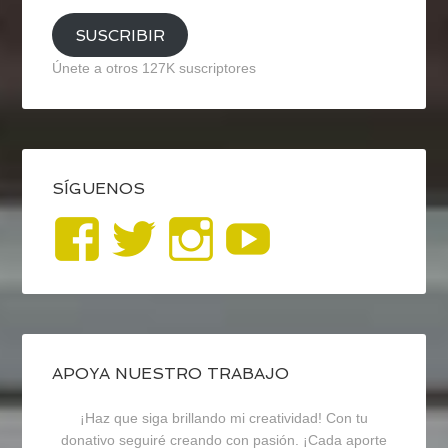
SUSCRIBIR
Únete a otros 127K suscriptores
SÍGUENOS
Ver
Ver
Ver
YouTub
perfil
perfil
perfil
de
de
de
blogrecursosep
recursosep
recursosep
APOYA NUESTRO TRABAJO
¡Haz que siga brillando mi creatividad! Con tu
en
en
en
donativo seguiré creando con pasión. ¡Cada aporte