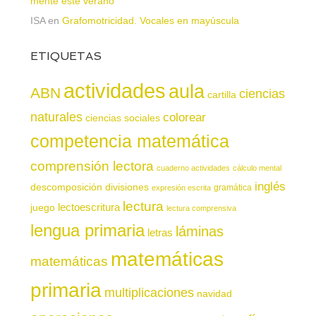
mente este verano
ISA
en
Grafomotricidad. Vocales en mayúscula
ETIQUETAS
actividades
aula
ABN
ciencias
cartilla
naturales
colorear
ciencias sociales
competencia matemática
comprensión lectora
cuaderno actividades
cálculo mental
inglés
descomposición
divisiones
gramática
expresión escrita
lectura
juego
lectoescritura
lectura comprensiva
lengua primaria
láminas
letras
matemáticas
matemáticas
primaria
multiplicaciones
navidad