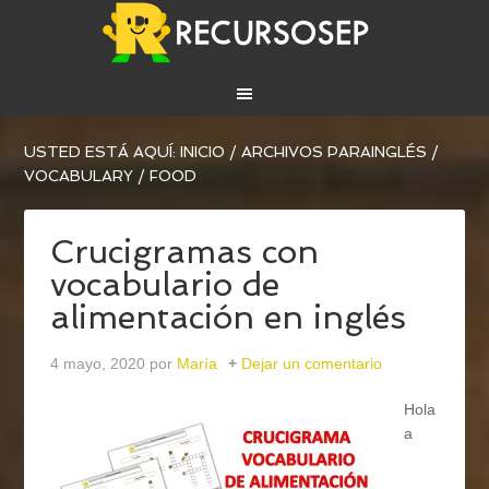
USTED ESTÁ AQUÍ:
INICIO
/
ARCHIVOS PARA
INGLÉS
/
VOCABULARY
/
FOOD
Crucigramas con
vocabulario de
alimentación en inglés
4 mayo, 2020
por
María
Dejar un comentario
Hola
a