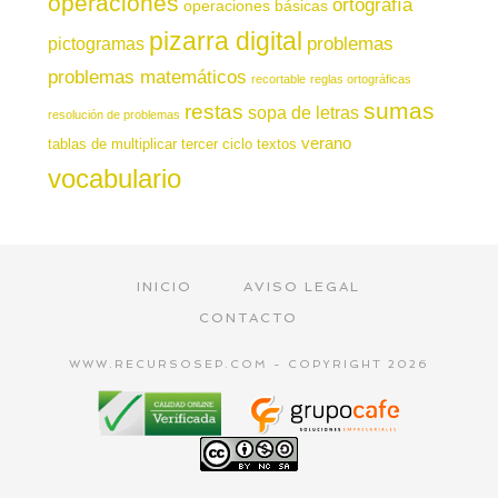
operaciones
ortografía
operaciones básicas
pizarra digital
pictogramas
problemas
problemas matemáticos
recortable
reglas ortográficas
sumas
restas
sopa de letras
resolución de problemas
verano
tablas de multiplicar
tercer ciclo
textos
vocabulario
INICIO
AVISO LEGAL
CONTACTO
WWW.RECURSOSEP.COM - COPYRIGHT 2026