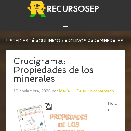
USTED ESTÁ AQUÍ:
INICIO
/
ARCHIVOS PARAMINERALES
Crucigrama:
Propiedades de los
minerales
10 noviembre, 2020
por
María
Dejar un comentario
Hola
a