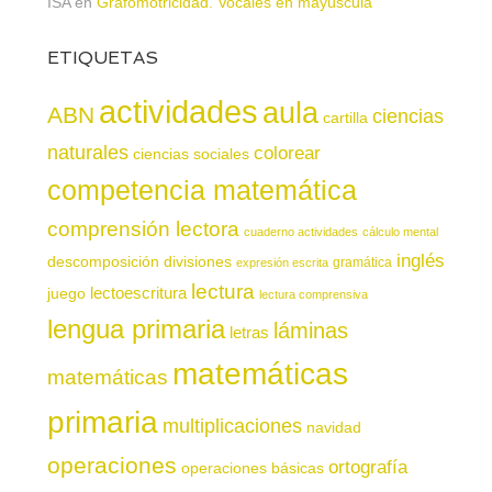
ISA
en
Grafomotricidad. Vocales en mayúscula
ETIQUETAS
actividades
aula
ABN
ciencias
cartilla
naturales
colorear
ciencias sociales
competencia matemática
comprensión lectora
cuaderno actividades
cálculo mental
inglés
descomposición
divisiones
gramática
expresión escrita
lectura
juego
lectoescritura
lectura comprensiva
lengua primaria
láminas
letras
matemáticas
matemáticas
primaria
multiplicaciones
navidad
operaciones
ortografía
operaciones básicas