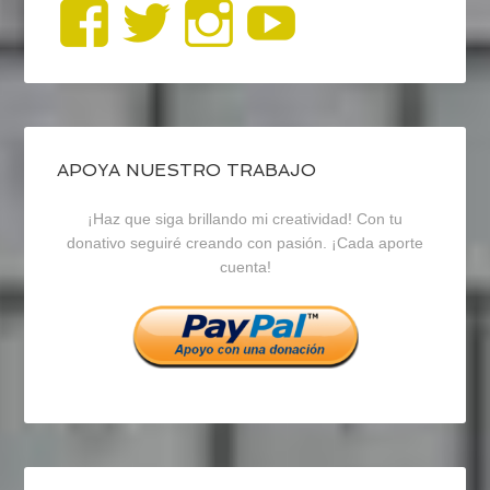
Ver
Ver
Ver
YouTub
perfil
perfil
perfil
de
de
de
blogrecursosep
recursosep
recursosep
APOYA NUESTRO TRABAJO
¡Haz que siga brillando mi creatividad! Con tu
en
en
en
donativo seguiré creando con pasión. ¡Cada aporte
cuenta!
Facebook
Twitter
Instagram