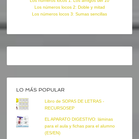
Los números locos 1: Los amigos del 10
Los números locos 2: Doble y mitad
Los números locos 3: Sumas sencillas
LO MÁS POPULAR
Libro de SOPAS DE LETRAS -
RECURSOSEP
EL APARATO DIGESTIVO: láminas
para el aula y fichas para el alumno
(ES/EN)