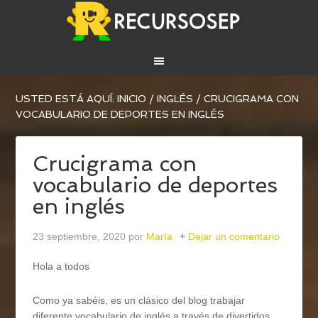
USTED ESTÁ AQUÍ:
INICIO
/
INGLÉS
/
CRUCIGRAMA CON
VOCABULARIO DE DEPORTES EN INGLÉS
Crucigrama con
vocabulario de deportes
en inglés
23 septiembre, 2020
por
María
Dejar un comentario
Hola a todos
Como ya sabéis, es un clásico del blog trabajar
diferente vocabulario de inglés a través de divertidos