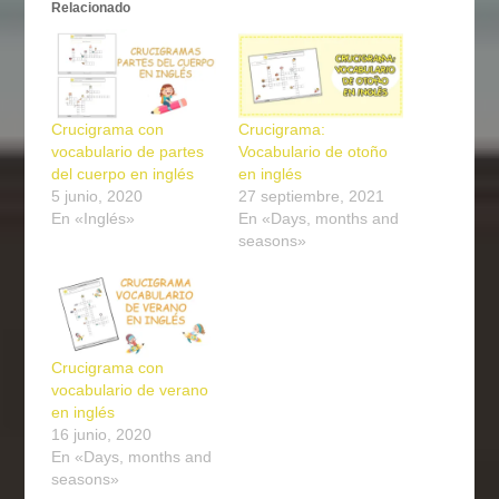
Relacionado
Crucigrama con
Crucigrama:
vocabulario de partes
Vocabulario de otoño
del cuerpo en inglés
en inglés
5 junio, 2020
27 septiembre, 2021
En «Inglés»
En «Days, months and
seasons»
Crucigrama con
vocabulario de verano
en inglés
16 junio, 2020
En «Days, months and
seasons»