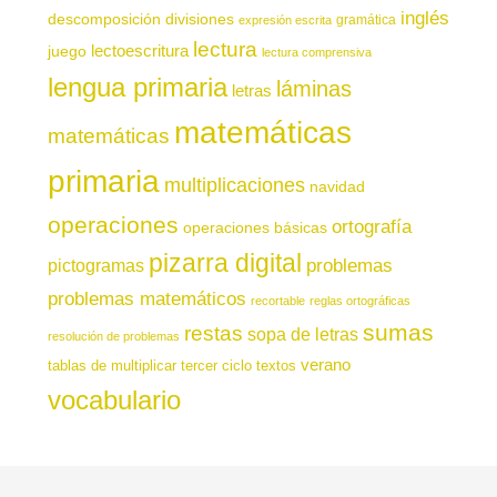
inglés
descomposición
divisiones
gramática
expresión escrita
lectura
juego
lectoescritura
lectura comprensiva
lengua primaria
láminas
letras
matemáticas
matemáticas
primaria
multiplicaciones
navidad
operaciones
ortografía
operaciones básicas
pizarra digital
pictogramas
problemas
problemas matemáticos
recortable
reglas ortográficas
sumas
restas
sopa de letras
resolución de problemas
verano
tablas de multiplicar
tercer ciclo
textos
vocabulario