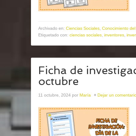
Archivado en:
Ciencias Sociales
,
Conocimiento del
Etiquetado con:
ciencias sociales
,
inventores
,
inven
Ficha de investiga
octubre
11 octubre, 2024
por
María
Dejar un comentari