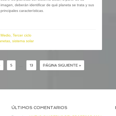
imagen, deberán identificar de qué planeta se trata y sus
principales características.
 Medio
,
Tercer ciclo
anetas
,
sistema solar
4
5
…
13
PÁGINA SIGUIENTE »
ÚLTIMOS COMENTARIOS