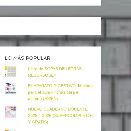
LO MÁS POPULAR
Libro de SOPAS DE LETRAS -
RECURSOSEP
EL APARATO DIGESTIVO: láminas
para el aula y fichas para el
alumno (ES/EN)
NUEVO CUADERNO DOCENTE
2025 – 2026 (SUPERCOMPLETO
Y GRATIS)