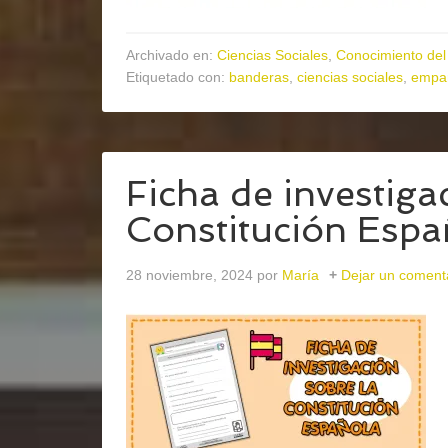
Archivado en:
Ciencias Sociales
,
Conocimiento del
Etiquetado con:
banderas
,
ciencias sociales
,
empar
Ficha de investigac
Constitución Espa
28 noviembre, 2024
por
María
Dejar un coment