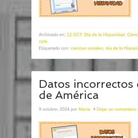
Archivado en:
12 OCT: Día de la Hispanidad
,
Cienc
ciclo
Etiquetado con:
ciencias sociales
,
día de la Hispan
Datos incorrectos
de América
9 octubre, 2024
por
María
Dejar un comentario