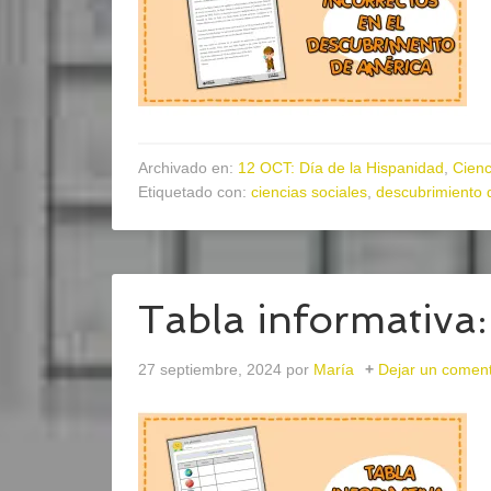
Archivado en:
12 OCT: Día de la Hispanidad
,
Cienc
Etiquetado con:
ciencias sociales
,
descubrimiento 
Tabla informativa:
27 septiembre, 2024
por
María
Dejar un coment