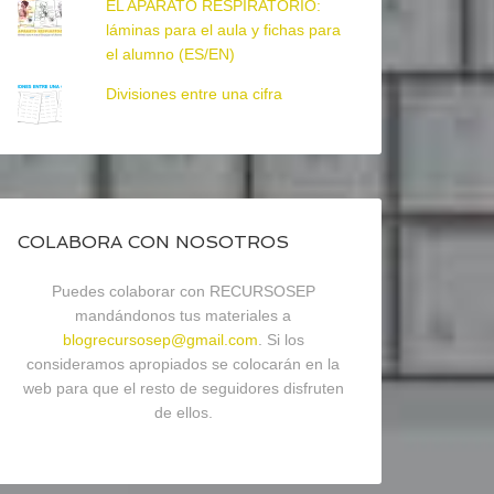
EL APARATO RESPIRATORIO:
láminas para el aula y fichas para
el alumno (ES/EN)
Divisiones entre una cifra
COLABORA CON NOSOTROS
Puedes colaborar con RECURSOSEP
mandándonos tus materiales a
blogrecursosep@gmail.com
. Si los
consideramos apropiados se colocarán en la
web para que el resto de seguidores disfruten
de ellos.