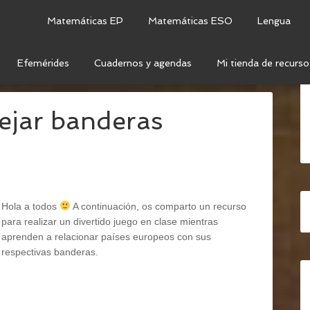
Matemáticas EP
Matemáticas ESO
Lengua
Efemérides
Cuadernos y agendas
Mi tienda de recurso
CIAS SOCIALES
ejar banderas
Hola a todos
A continuación, os comparto un recurso
para realizar un divertido juego en clase mientras
aprenden a relacionar países europeos con sus
respectivas banderas.