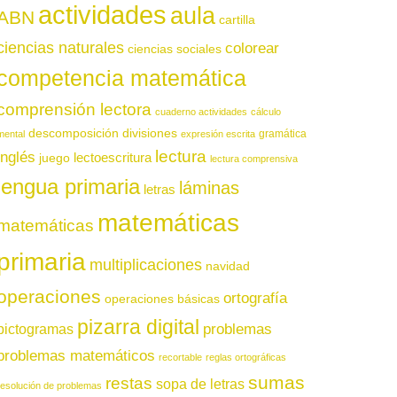
actividades
aula
ABN
cartilla
ciencias naturales
colorear
ciencias sociales
competencia matemática
comprensión lectora
cuaderno actividades
cálculo
descomposición
divisiones
gramática
mental
expresión escrita
lectura
inglés
juego
lectoescritura
lectura comprensiva
lengua primaria
láminas
letras
matemáticas
matemáticas
primaria
multiplicaciones
navidad
operaciones
ortografía
operaciones básicas
pizarra digital
pictogramas
problemas
problemas matemáticos
recortable
reglas ortográficas
sumas
restas
sopa de letras
resolución de problemas