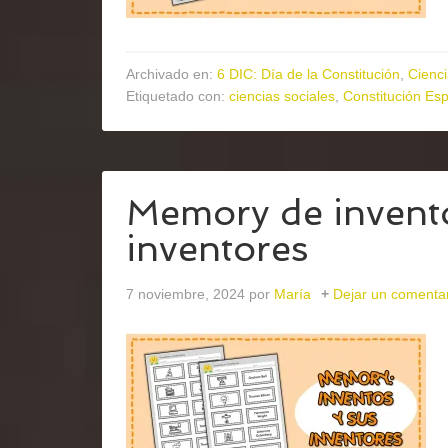
Archivado en:
6 DIC: Día de la Constitución
,
Cienci
Etiquetado con:
ciencias sociales
,
Constitución Es
Memory de invento
inventores
7 noviembre, 2024
por
María
Dejar un comenta