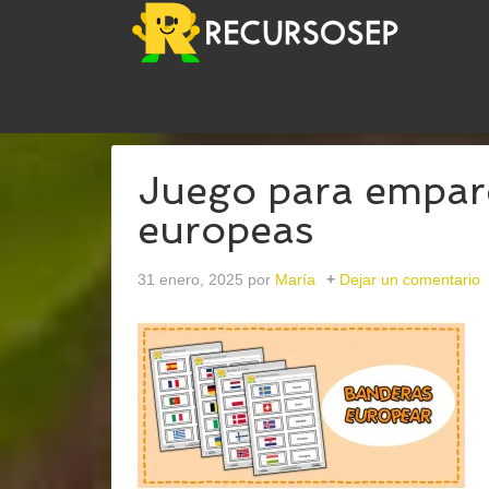
USTED ESTÁ AQUÍ:
INICIO
/
ARCHIVOS PARACIEN
Juego para empar
europeas
31 enero, 2025
por
María
Dejar un comentario