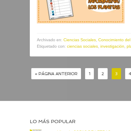
Archivado en:
Ciencias Sociales
,
Conocimiento del
Etiquetado con:
ciencias sociales
,
investigación
,
pl
« PÁGINA ANTERIOR
1
2
3
LO MÁS POPULAR