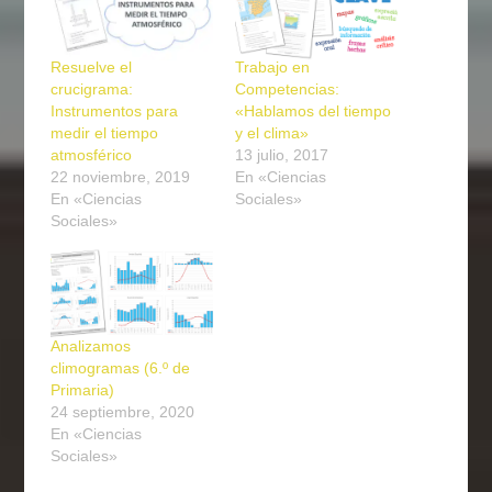
Resuelve el
Trabajo en
crucigrama:
Competencias:
Instrumentos para
«Hablamos del tiempo
medir el tiempo
y el clima»
atmosférico
13 julio, 2017
22 noviembre, 2019
En «Ciencias
En «Ciencias
Sociales»
Sociales»
Analizamos
climogramas (6.º de
Primaria)
24 septiembre, 2020
En «Ciencias
Sociales»