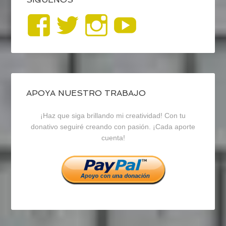
Ver
Ver
Ver
YouTub
perfil
perfil
perfil
de
de
de
blogrecursosep
recursosep
recursosep
APOYA NUESTRO TRABAJO
¡Haz que siga brillando mi creatividad! Con tu
en
en
en
donativo seguiré creando con pasión. ¡Cada aporte
cuenta!
Facebook
Twitter
Instagram