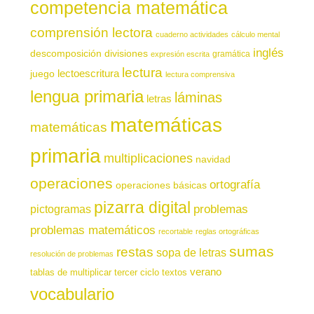
competencia matemática
comprensión lectora
cuaderno actividades
cálculo mental
inglés
descomposición
divisiones
gramática
expresión escrita
lectura
juego
lectoescritura
lectura comprensiva
lengua primaria
láminas
letras
matemáticas
matemáticas
primaria
multiplicaciones
navidad
operaciones
ortografía
operaciones básicas
pizarra digital
pictogramas
problemas
problemas matemáticos
recortable
reglas ortográficas
sumas
restas
sopa de letras
resolución de problemas
verano
tablas de multiplicar
tercer ciclo
textos
vocabulario