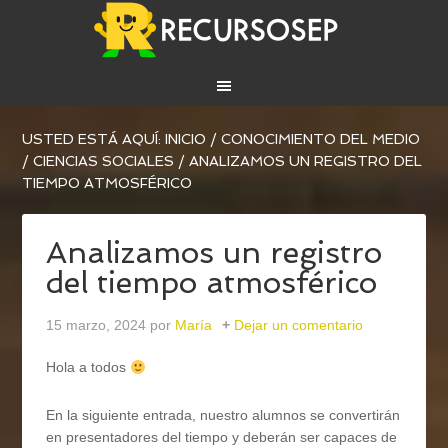
USTED ESTÁ AQUÍ:
INICIO
/
CONOCIMIENTO DEL MEDIO
/
CIENCIAS SOCIALES
/
ANALIZAMOS UN REGISTRO DEL
TIEMPO ATMOSFÉRICO
Analizamos un registro
del tiempo atmosférico
15 marzo, 2024
por
María
Dejar un comentario
Hola a todos
En la siguiente entrada, nuestro alumnos se convertirán
en presentadores del tiempo y deberán ser capaces de