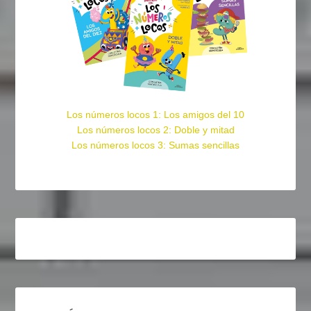
Los números locos 1: Los amigos del 10
Los números locos 2: Doble y mitad
Los números locos 3: Sumas sencillas