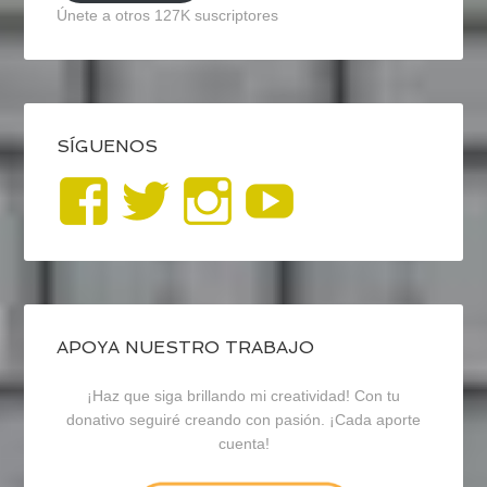
Únete a otros 127K suscriptores
SÍGUENOS
Ver
Ver
Ver
YouTub
perfil
perfil
perfil
de
de
de
blogrecursosep
recursosep
recursosep
APOYA NUESTRO TRABAJO
¡Haz que siga brillando mi creatividad! Con tu
en
en
en
donativo seguiré creando con pasión. ¡Cada aporte
cuenta!
Facebook
Twitter
Instagram