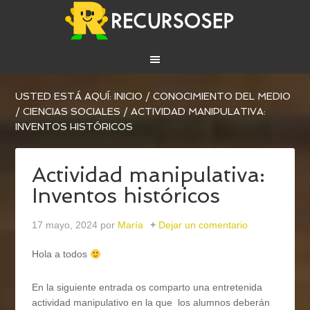
USTED ESTÁ AQUÍ:
INICIO
/
CONOCIMIENTO DEL MEDIO
/
CIENCIAS SOCIALES
/
ACTIVIDAD MANIPULATIVA:
INVENTOS HISTÓRICOS
Actividad manipulativa:
Inventos históricos
17 mayo, 2024
por
María
Dejar un comentario
Hola a todos
En la siguiente entrada os comparto una entretenida
actividad manipulativo en la que los alumnos deberán