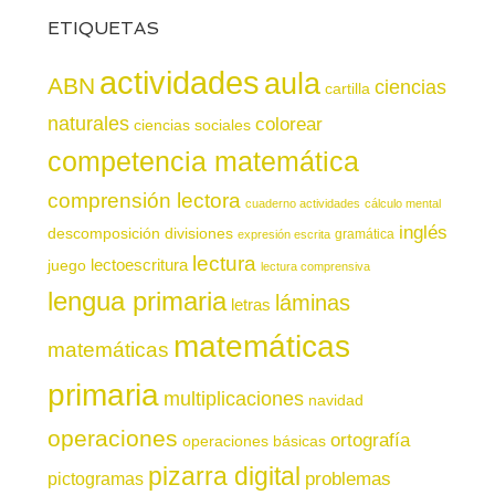
ETIQUETAS
actividades
aula
ABN
ciencias
cartilla
naturales
colorear
ciencias sociales
competencia matemática
comprensión lectora
cuaderno actividades
cálculo mental
inglés
descomposición
divisiones
gramática
expresión escrita
lectura
juego
lectoescritura
lectura comprensiva
lengua primaria
láminas
letras
matemáticas
matemáticas
primaria
multiplicaciones
navidad
operaciones
ortografía
operaciones básicas
pizarra digital
pictogramas
problemas