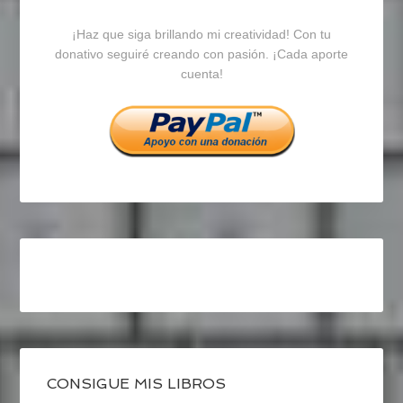
blogrecursosep
recursosep
recursosep
¡Haz que siga brillando mi creatividad! Con tu
en
en
en
donativo seguiré creando con pasión. ¡Cada aporte
cuenta!
Facebook
Twitter
Instagram
CONSIGUE MIS LIBROS