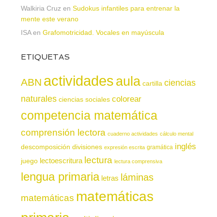
Walkiria Cruz
en
Sudokus infantiles para entrenar la
mente este verano
ISA
en
Grafomotricidad. Vocales en mayúscula
ETIQUETAS
actividades
aula
ABN
ciencias
cartilla
naturales
colorear
ciencias sociales
competencia matemática
comprensión lectora
cuaderno actividades
cálculo mental
inglés
descomposición
divisiones
gramática
expresión escrita
lectura
juego
lectoescritura
lectura comprensiva
lengua primaria
láminas
letras
matemáticas
matemáticas