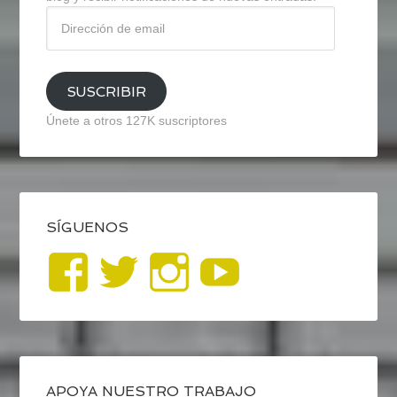
Dirección
de
email
SUSCRIBIR
Únete a otros 127K suscriptores
SÍGUENOS
Ver
Ver
Ver
YouTub
perfil
perfil
perfil
de
de
de
APOYA NUESTRO TRABAJO