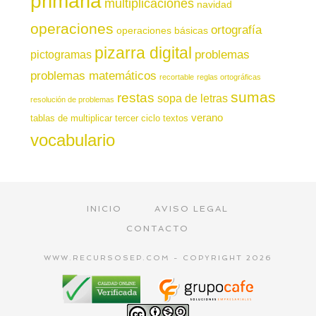
primaria
multiplicaciones
navidad
operaciones
ortografía
operaciones básicas
pizarra digital
pictogramas
problemas
problemas matemáticos
recortable
reglas ortográficas
sumas
restas
sopa de letras
resolución de problemas
verano
tablas de multiplicar
tercer ciclo
textos
vocabulario
INICIO
AVISO LEGAL
CONTACTO
WWW.RECURSOSEP.COM - COPYRIGHT 2026