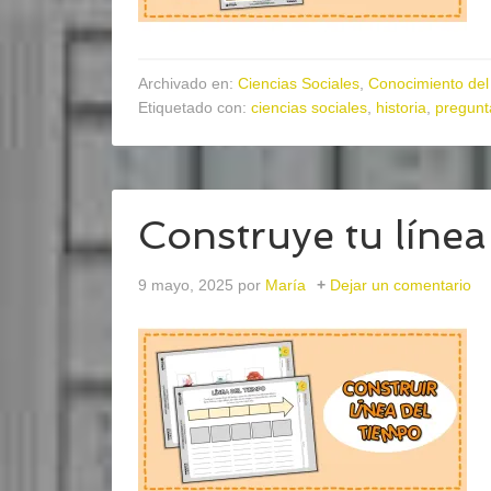
Archivado en:
Ciencias Sociales
,
Conocimiento del
Etiquetado con:
ciencias sociales
,
historia
,
pregunt
Construye tu línea
9 mayo, 2025
por
María
Dejar un comentario