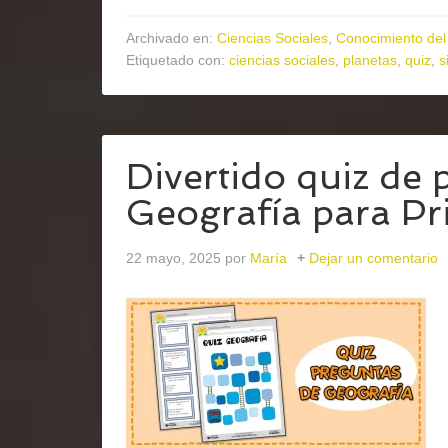
Archivado en:
Ciencias Sociales
,
Conocimiento del
Etiquetado con:
ciencias sociales
,
planetas
,
quiz
,
s
Divertido quiz de 
Geografía para Pr
22 mayo, 2025
por
María
Dejar un comentario