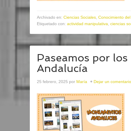
Archivado en:
Ciencias Sociales
,
Conocimiento del
Etiquetado con:
actividad manipulativa
,
ciencias so
Paseamos por lo
Andalucía
25 febrero, 2025
por
María
Dejar un comentari