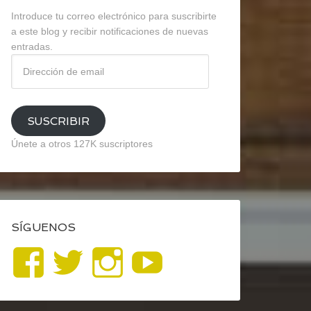
Introduce tu correo electrónico para suscribirte
a este blog y recibir notificaciones de nuevas
entradas.
Dirección
de
email
SUSCRIBIR
Únete a otros 127K suscriptores
SÍGUENOS
Ver
Ver
Ver
YouTube
perfil
perfil
perfil