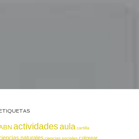
ETIQUETAS
actividades
aula
ABN
cartilla
ciencias naturales
colorear
ciencias sociales