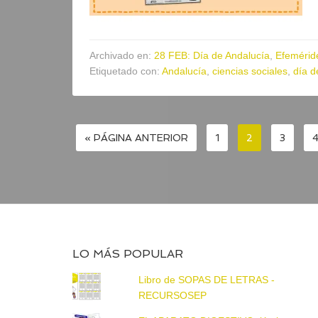
Archivado en:
28 FEB: Día de Andalucía
,
Efemérid
Etiquetado con:
Andalucía
,
ciencias sociales
,
día d
« PÁGINA ANTERIOR
1
2
3
LO MÁS POPULAR
Libro de SOPAS DE LETRAS -
RECURSOSEP