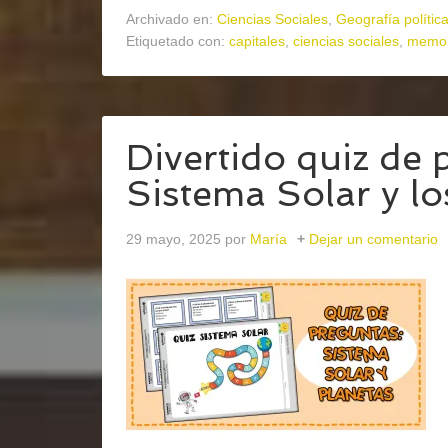
Archivado en:
Ciencias Sociales
,
Geografía polític
Etiquetado con:
capitales
,
ciencias sociales
,
memo
Divertido quiz de 
Sistema Solar y lo
29 mayo, 2025
por
María
Dejar un comentario