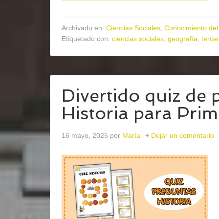
Archivado en:
Ciencias Sociales
,
Conocimiento del
Etiquetado con:
ciencias sociales
,
geografía
,
tercer
Divertido quiz de 
Historia para Prim
16 mayo, 2025
por
María
Dejar un comentario