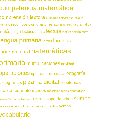
competencia matemática
comprensión lectora
cuaderno actividades
cálculo
descomposición
divisiones
gramática
mental
expresión escrita
lectura
inglés
juego
lectoescritura
lectura comprensiva
lengua primaria
láminas
letras
matemáticas
matemáticas
primaria
multiplicaciones
navidad
operaciones
ortografía
operaciones básicas
pizarra digital
pictogramas
problemas
problemas matemáticos
recortable
reglas ortográficas
sumas
restas
sopa de letras
resolución de problemas
verano
tablas de multiplicar
tercer ciclo
textos
vocabulario