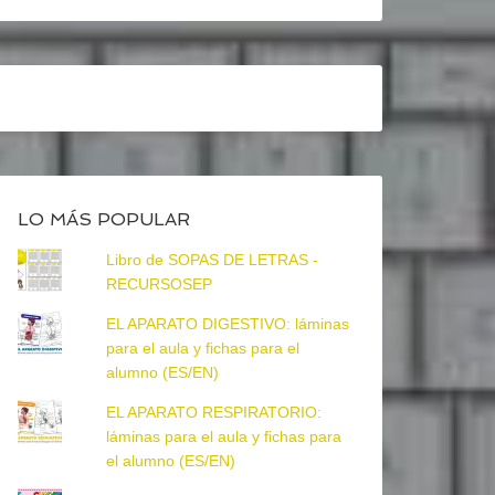
LO MÁS POPULAR
Libro de SOPAS DE LETRAS -
RECURSOSEP
EL APARATO DIGESTIVO: láminas
para el aula y fichas para el
alumno (ES/EN)
EL APARATO RESPIRATORIO:
láminas para el aula y fichas para
el alumno (ES/EN)