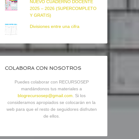
NUEVO CUADERNO DOCENTE
2025 – 2026 (SUPERCOMPLETO
Y GRATIS)
Divisiones entre una cifra
COLABORA CON NOSOTROS
Puedes colaborar con RECURSOSEP
mandándonos tus materiales a
blogrecursosep@gmail.com
. Si los
consideramos apropiados se colocarán en la
web para que el resto de seguidores disfruten
de ellos.