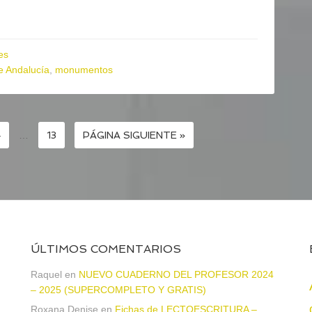
es
e Andalucía
,
monumentos
4
…
13
PÁGINA SIGUIENTE »
ÚLTIMOS COMENTARIOS
Raquel
en
NUEVO CUADERNO DEL PROFESOR 2024
– 2025 (SUPERCOMPLETO Y GRATIS)
Roxana Denise
en
Fichas de LECTOESCRITURA –