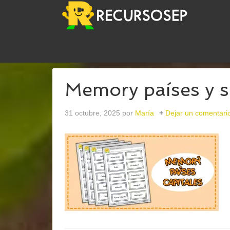
USTED ESTÁ AQUÍ:
INICIO
/
ARCHIVOS PARACIEN
Memory países y s
31 octubre, 2025
por
María
Dejar un comentari