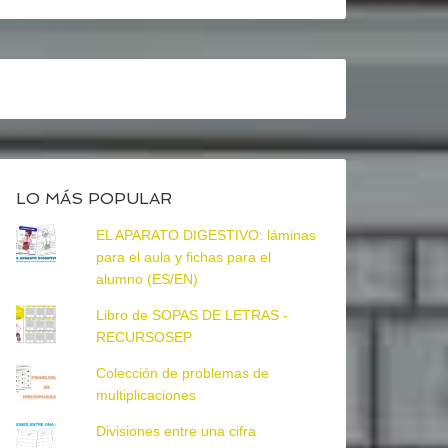
LO MÁS POPULAR
EL APARATO DIGESTIVO: láminas
para el aula y fichas para el
alumno (ES/EN)
Libro de SOPAS DE LETRAS -
RECURSOSEP
Colección de problemas de
multiplicaciones
Divisiones entre una cifra