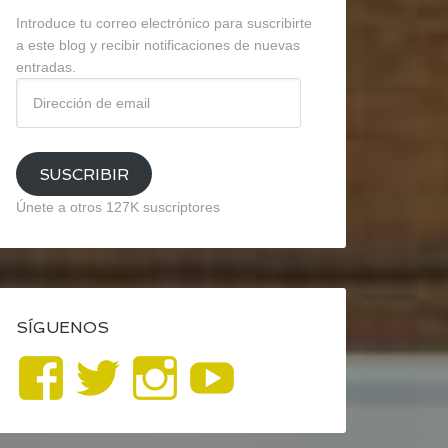
Introduce tu correo electrónico para suscribirte
a este blog y recibir notificaciones de nuevas
entradas.
Dirección
de
email
SUSCRIBIR
Únete a otros 127K suscriptores
SÍGUENOS
Ver
Ver
Ver
YouTube
perfil
perfil
perfil