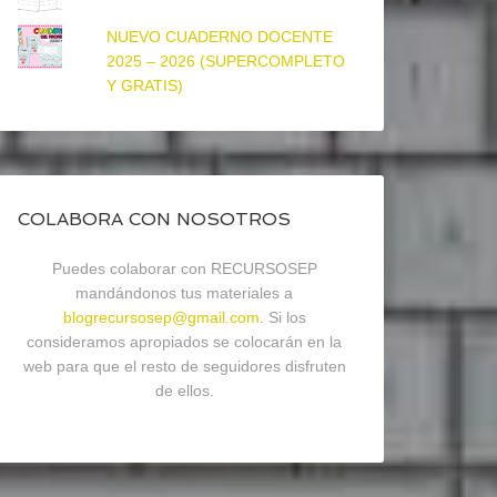
NUEVO CUADERNO DOCENTE
2025 – 2026 (SUPERCOMPLETO
Y GRATIS)
COLABORA CON NOSOTROS
Puedes colaborar con RECURSOSEP
mandándonos tus materiales a
blogrecursosep@gmail.com
. Si los
consideramos apropiados se colocarán en la
web para que el resto de seguidores disfruten
de ellos.