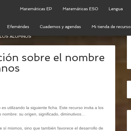
Matemáticas EP
Matemáticas ESO
Lengua
Efemérides
Cuadernos y agendas
Mi tienda de recurso
 MEDIO
/
CIENCIAS SOCIALES
/
FICHA DE
E LOS ALUMNOS
ación sobre el nombre
mnos
es utilizando la siguiente ficha. Este recurso invita a los
io nombre: su origen, significado, diminutivos…
e sí mismos, sino que también favorece el desarrollo de