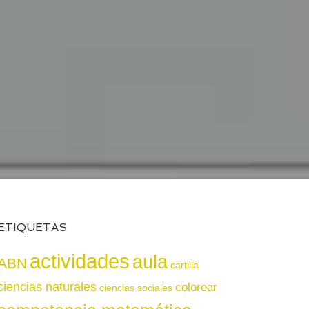
ETIQUETAS
actividades
aula
ABN
cartilla
ciencias naturales
colorear
ciencias sociales