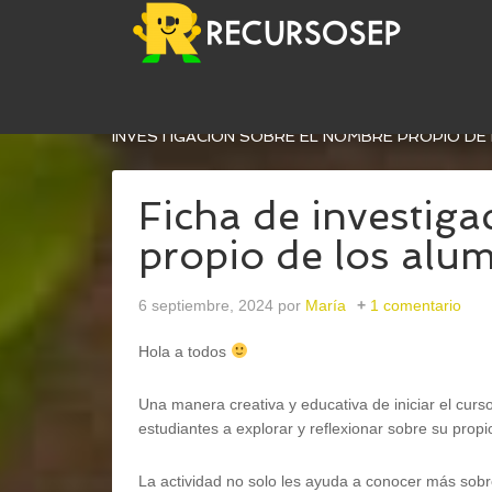
USTED ESTÁ AQUÍ:
INICIO
/
CONOCIMIENTO DEL
INVESTIGACIÓN SOBRE EL NOMBRE PROPIO D
Ficha de investig
propio de los alu
6 septiembre, 2024
por
María
1 comentario
Hola a todos
Una manera creativa y educativa de iniciar el curso 
estudiantes a explorar y reflexionar sobre su prop
La actividad no solo les ayuda a conocer más sobr