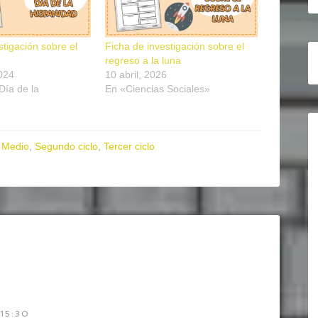
stigación sobre el
Ficha de investigación sobre el
e
regreso a la luna
024
10 abril, 2026
Día de la
En «Ciencias Sociales»
 Medio
,
Segundo ciclo
,
Tercer ciclo
15:30