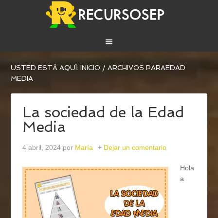
USTED ESTÁ AQUÍ:
INICIO
/
ARCHIVOS PARAEDAD
MEDIA
La sociedad de la Edad
Media
4 abril, 2024
por
María
Dejar un comentario
Hola
a