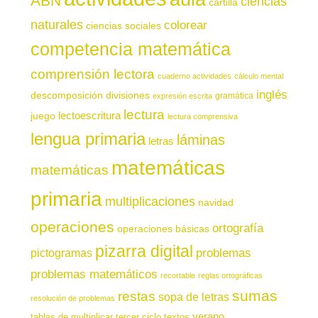
ABN
ciencias
cartilla
naturales
colorear
ciencias sociales
competencia matemática
comprensión lectora
cuaderno actividades
cálculo mental
inglés
descomposición
divisiones
gramática
expresión escrita
lectura
juego
lectoescritura
lectura comprensiva
lengua primaria
láminas
letras
matemáticas
matemáticas
primaria
multiplicaciones
navidad
operaciones
ortografía
operaciones básicas
pizarra digital
pictogramas
problemas
problemas matemáticos
recortable
reglas ortográficas
sumas
restas
sopa de letras
resolución de problemas
verano
tablas de multiplicar
tercer ciclo
textos