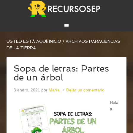
USTED ESTÁ AQUÍ:
INICIO
/
ARCHIVOS PARACIENCIAS
DE LA TIERRA
Sopa de letras: Partes
de un árbol
8 enero, 2021
por
María
Dejar un comentario
Hola
a