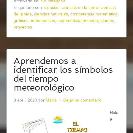
Archivado en:
Sin categoría
Etiquetado con:
ciencias
,
ciencias de la tierra
,
ciencias
de la vida
,
ciencias naturales
,
competencia matemática
,
gráficos
,
matemáticas
,
matemáticas primaria
,
plantas
,
proyectos
Aprendemos a
identificar los símbolos
del tiempo
meteorológico
3 abril, 2020
por
María
Dejar un comentario
Hola
a