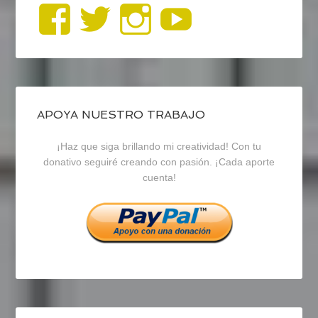
Ver
Ver
Ver
YouTub
perfil
perfil
perfil
de
de
de
blogrecursosep
recursosep
recursosep
APOYA NUESTRO TRABAJO
¡Haz que siga brillando mi creatividad! Con tu
en
en
en
donativo seguiré creando con pasión. ¡Cada aporte
cuenta!
Facebook
Twitter
Instagram