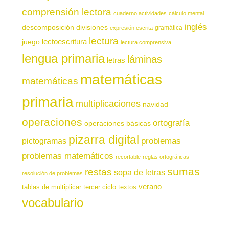
comprensión lectora
cuaderno actividades
cálculo mental
inglés
descomposición
divisiones
gramática
expresión escrita
lectura
juego
lectoescritura
lectura comprensiva
lengua primaria
láminas
letras
matemáticas
matemáticas
primaria
multiplicaciones
navidad
operaciones
ortografía
operaciones básicas
pizarra digital
pictogramas
problemas
problemas matemáticos
recortable
reglas ortográficas
sumas
restas
sopa de letras
resolución de problemas
verano
tablas de multiplicar
tercer ciclo
textos
vocabulario