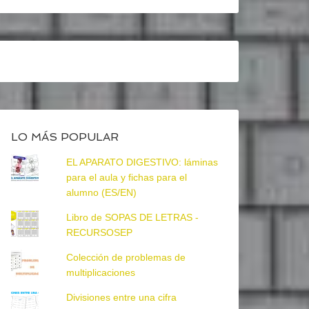
LO MÁS POPULAR
EL APARATO DIGESTIVO: láminas
para el aula y fichas para el
alumno (ES/EN)
Libro de SOPAS DE LETRAS -
RECURSOSEP
Colección de problemas de
multiplicaciones
Divisiones entre una cifra