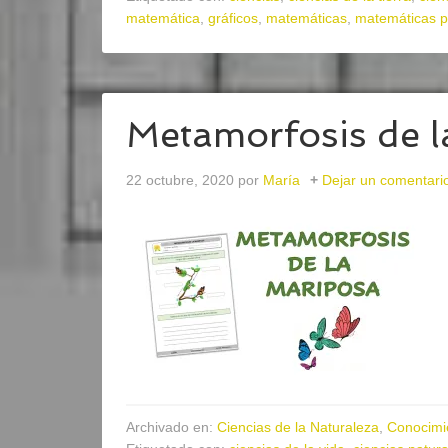
matemática
,
gráficos
,
matemáticas
,
matemáticas p
Metamorfosis de l
22 octubre, 2020
por
María
Dejar un comentari
Archivado en:
Ciencias de la Naturaleza
,
Conocimi