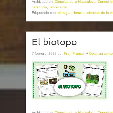
Archivado en:
Ciencias de la Naturaleza
,
Conocimi
categoría
,
Tercer ciclo
Etiquetado con:
biología
,
ciencias
,
ciencias de la v
El biotopo
7 febrero, 2023
por
Fran Franco
Dejar un come
Archivado en:
Ciencias de la Naturaleza
,
Conocimi