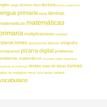
lectura
inglés
juego
lectoescritura
lectura comprensiva
lengua primaria
láminas
letras
matemáticas
matemáticas
primaria
multiplicaciones
navidad
operaciones
ortografía
operaciones básicas
pizarra digital
pictogramas
problemas
problemas matemáticos
recortable
reglas ortográficas
sumas
restas
sopa de letras
resolución de problemas
verano
tablas de multiplicar
tercer ciclo
textos
vocabulario