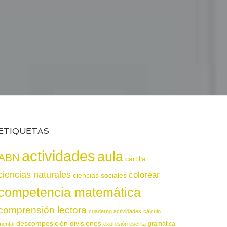
ETIQUETAS
actividades
aula
ABN
cartilla
ciencias naturales
colorear
ciencias sociales
competencia matemática
comprensión lectora
cuaderno actividades
cálculo
descomposición
divisiones
gramática
mental
expresión escrita