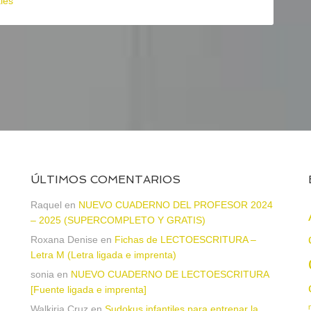
les
ÚLTIMOS COMENTARIOS
a
Raquel
en
NUEVO CUADERNO DEL PROFESOR 2024
– 2025 (SUPERCOMPLETO Y GRATIS)
Roxana Denise
en
Fichas de LECTOESCRITURA –
Letra M (Letra ligada e imprenta)
sonia
en
NUEVO CUADERNO DE LECTOESCRITURA
[Fuente ligada e imprenta]
Walkiria Cruz
en
Sudokus infantiles para entrenar la