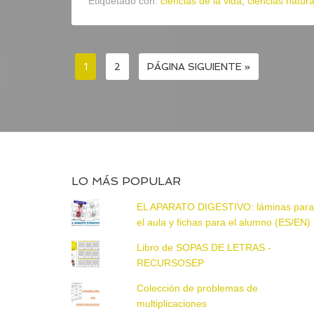
Etiquetado con:
ciencias de la vida
,
ciencias natura
1
2
PÁGINA SIGUIENTE »
LO MÁS POPULAR
EL APARATO DIGESTIVO: láminas par
el aula y fichas para el alumno (ES/EN)
Libro de SOPAS DE LETRAS -
RECURSOSEP
Colección de problemas de
multiplicaciones