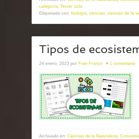
categoría
,
Tercer ciclo
Etiquetado con:
biología
,
ciencias
,
ciencias de la v
Tipos de ecosiste
24 enero, 2023
por
Fran Franco
1 comentario
Archivado en:
Ciencias de la Naturaleza
,
Conocimi