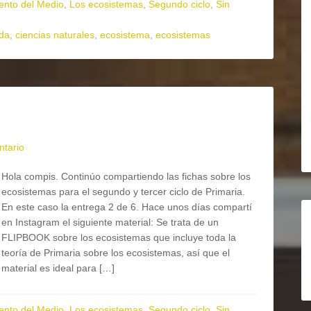
ento del Medio
,
Los ecosistemas
,
Segundo ciclo
,
Sin
ida
,
ciencias naturales
,
ecosistema
,
ecosistemas
ntario
Hola compis. Continúo compartiendo las fichas sobre los
ecosistemas para el segundo y tercer ciclo de Primaria.
En este caso la entrega 2 de 6. Hace unos días compartí
en Instagram el siguiente material: Se trata de un
FLIPBOOK sobre los ecosistemas que incluye toda la
teoría de Primaria sobre los ecosistemas, así que el
material es ideal para […]
ento del Medio
,
Los ecosistemas
,
Segundo ciclo
,
Sin