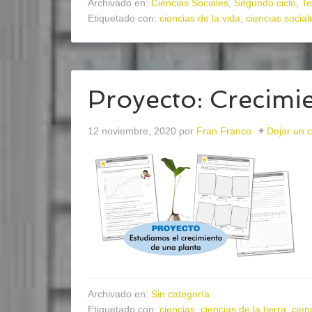
Archivado en:
Ciencias Sociales
,
Segundo ciclo
,
Te
Etiquetado con:
ciencias de la vida
,
ciencias social
Proyecto: Crecimi
12 noviembre, 2020
por
Fran Franco
Dejar un 
Archivado en:
Sin categoría
Etiquetado con:
ciencias
,
ciencias de la tierra
,
cien