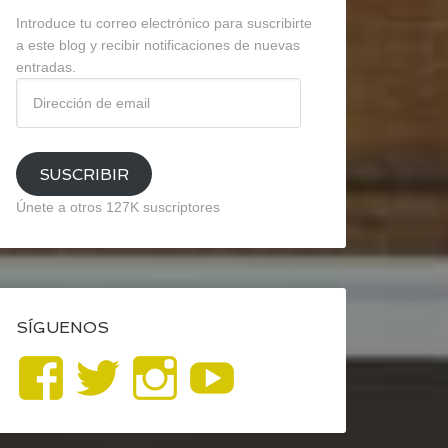
Introduce tu correo electrónico para suscribirte
a este blog y recibir notificaciones de nuevas
entradas.
Dirección
de
email
SUSCRIBIR
Únete a otros 127K suscriptores
SÍGUENOS
Ver
Ver
Ver
YouTube
perfil
perfil
perfil