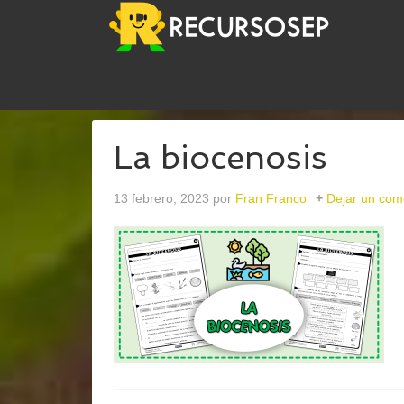
USTED ESTÁ AQUÍ:
INICIO
/
ARCHIVOS PARACIEN
La biocenosis
13 febrero, 2023
por
Fran Franco
Dejar un com