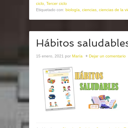
ciclo
,
Tercer ciclo
Etiquetado con:
biología
,
ciencias
,
ciencias de la v
Hábitos saludable
15 enero, 2021
por
María
Dejar un comentario