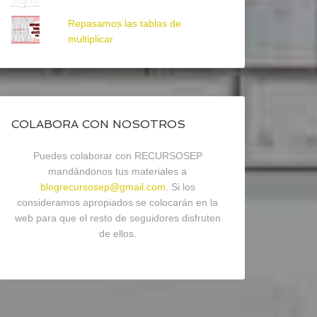
Repasamos las tablas de
multiplicar
COLABORA CON NOSOTROS
Puedes colaborar con RECURSOSEP
mandándonos tus materiales a
blogrecursosep@gmail.com
. Si los
consideramos apropiados se colocarán en la
web para que el resto de seguidores disfruten
de ellos.