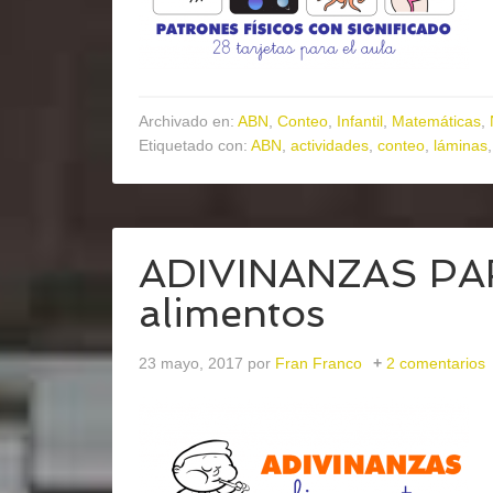
Archivado en:
ABN
,
Conteo
,
Infantil
,
Matemáticas
,
Etiquetado con:
ABN
,
actividades
,
conteo
,
láminas
ADIVINANZAS PA
alimentos
23 mayo, 2017
por
Fran Franco
2 comentarios