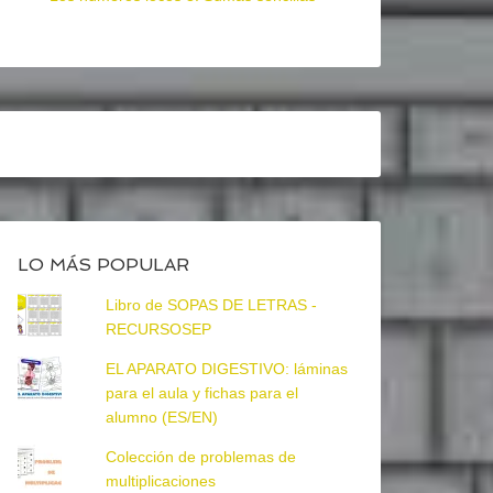
LO MÁS POPULAR
Libro de SOPAS DE LETRAS -
RECURSOSEP
EL APARATO DIGESTIVO: láminas
para el aula y fichas para el
alumno (ES/EN)
Colección de problemas de
multiplicaciones