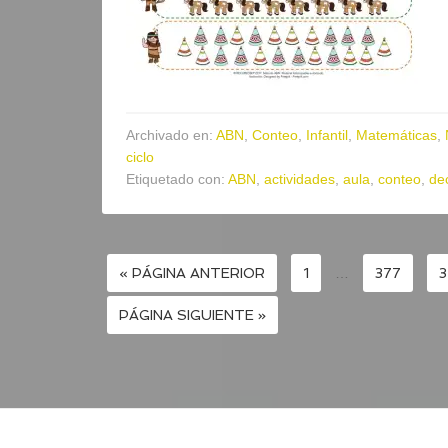
Archivado en:
ABN
,
Conteo
,
Infantil
,
Matemáticas
,
ciclo
Etiquetado con:
ABN
,
actividades
,
aula
,
conteo
,
de
« PÁGINA ANTERIOR
1
…
377
3
PÁGINA SIGUIENTE »