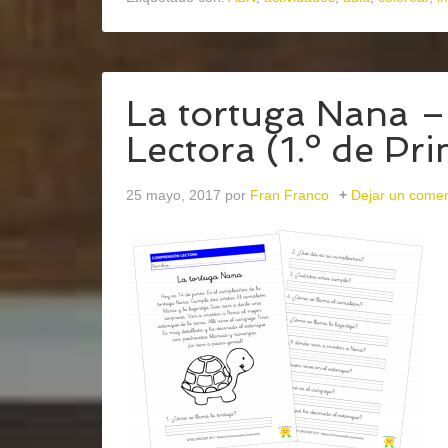
La tortuga Nana 
Lectora (1.º de Pri
25 mayo, 2017
por
Fran Franco
Dejar un comen