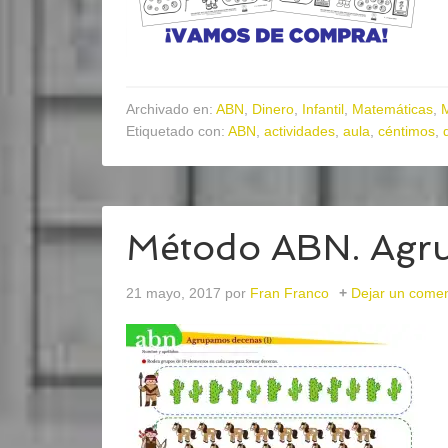
Archivado en:
ABN
,
Dinero
,
Infantil
,
Matemáticas
,
Etiquetado con:
ABN
,
actividades
,
aula
,
céntimos
,
Método ABN. Agr
21 mayo, 2017
por
Fran Franco
Dejar un comen