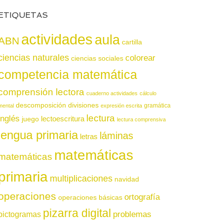
ETIQUETAS
actividades
aula
ABN
cartilla
ciencias naturales
colorear
ciencias sociales
competencia matemática
comprensión lectora
cuaderno actividades
cálculo
descomposición
divisiones
gramática
mental
expresión escrita
lectura
inglés
juego
lectoescritura
lectura comprensiva
lengua primaria
láminas
letras
matemáticas
matemáticas
primaria
multiplicaciones
navidad
operaciones
ortografía
operaciones básicas
pizarra digital
pictogramas
problemas