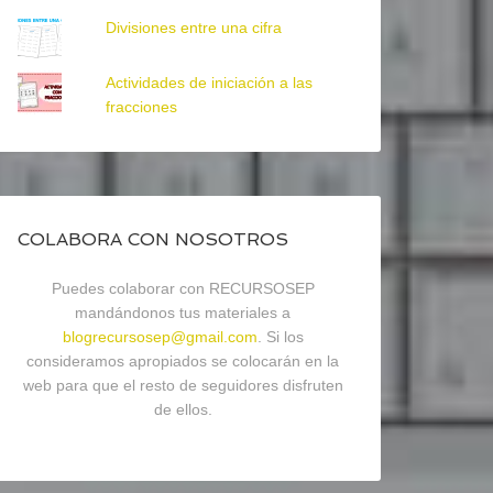
Divisiones entre una cifra
Actividades de iniciación a las
fracciones
COLABORA CON NOSOTROS
Puedes colaborar con RECURSOSEP
mandándonos tus materiales a
blogrecursosep@gmail.com
. Si los
consideramos apropiados se colocarán en la
web para que el resto de seguidores disfruten
de ellos.