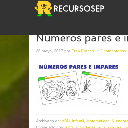
Números pares e 
26 mayo, 2017
por
Fran Franco
2 comentarios
Archivado en:
ABN
,
Infantil
,
Matemáticas
,
Numerac
Etiquetado con:
ABN
,
actividades
,
aula
,
colorear
,
i