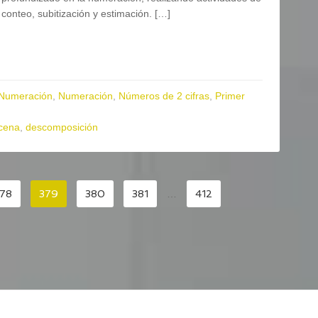
conteo, subitización y estimación. […]
Numeración
,
Numeración
,
Números de 2 cifras
,
Primer
cena
,
descomposición
78
379
380
381
…
412