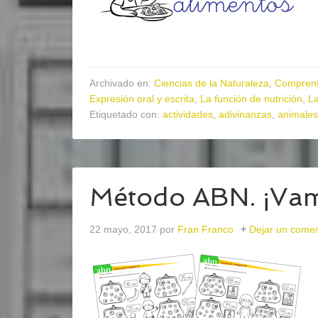
Archivado en:
Ciencias de la Naturaleza
,
Comprens
Expresión oral y escrita
,
La función de nutrición
,
La
Etiquetado con:
actividades
,
adivinanzas
,
animales
Método ABN. ¡Vam
22 mayo, 2017
por
Fran Franco
Dejar un comen