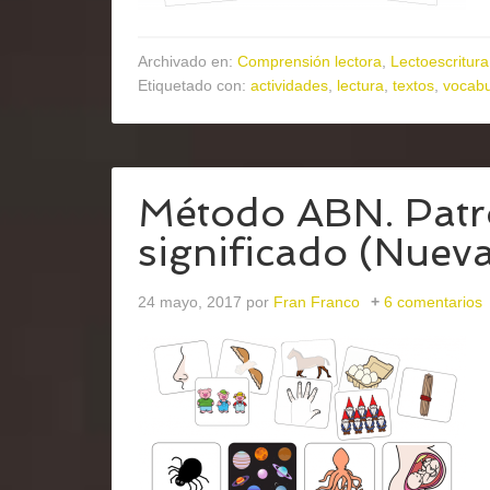
Archivado en:
Comprensión lectora
,
Lectoescritura
Etiquetado con:
actividades
,
lectura
,
textos
,
vocabu
Método ABN. Patro
significado (Nueva
24 mayo, 2017
por
Fran Franco
6 comentarios