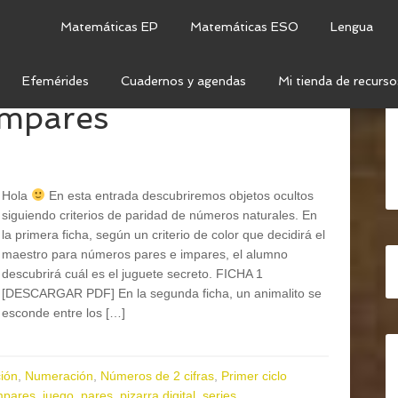
Matemáticas EP
Matemáticas ESO
Lengua
Efemérides
Cuadernos y agendas
Mi tienda de recurso
impares
Hola
En esta entrada descubriremos objetos ocultos
siguiendo criterios de paridad de números naturales. En
la primera ficha, según un criterio de color que decidirá el
maestro para números pares e impares, el alumno
descubrirá cuál es el juguete secreto. FICHA 1
[DESCARGAR PDF] En la segunda ficha, un animalito se
esconde entre los […]
ión
,
Numeración
,
Números de 2 cifras
,
Primer ciclo
mpares
,
juego
,
pares
,
pizarra digital
,
series