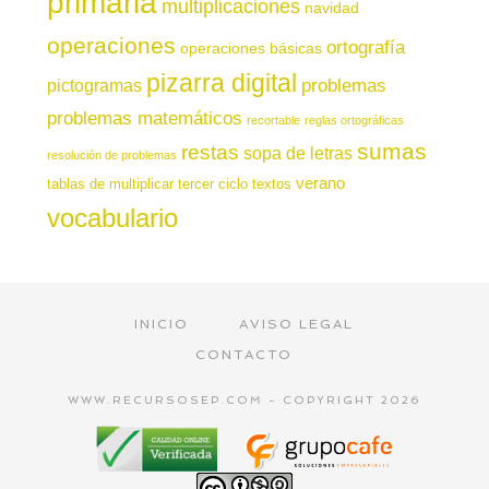
primaria
multiplicaciones
navidad
operaciones
ortografía
operaciones básicas
pizarra digital
pictogramas
problemas
problemas matemáticos
recortable
reglas ortográficas
sumas
restas
sopa de letras
resolución de problemas
verano
tablas de multiplicar
tercer ciclo
textos
vocabulario
INICIO
AVISO LEGAL
CONTACTO
WWW.RECURSOSEP.COM - COPYRIGHT 2026