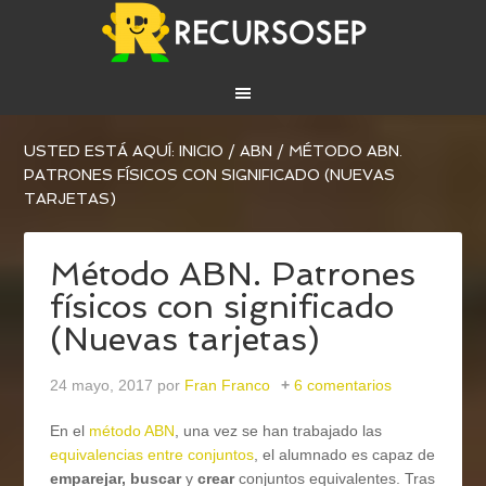
USTED ESTÁ AQUÍ:
INICIO
/
ABN
/
MÉTODO ABN.
PATRONES FÍSICOS CON SIGNIFICADO (NUEVAS
TARJETAS)
Método ABN. Patrones
físicos con significado
(Nuevas tarjetas)
24 mayo, 2017
por
Fran Franco
6 comentarios
En el
método ABN
, una vez se han trabajado las
equivalencias entre conjuntos
, el alumnado es capaz de
emparejar, buscar
y
crear
conjuntos equivalentes. Tras