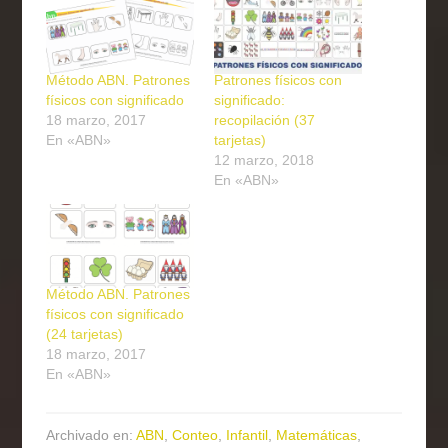
Método ABN. Patrones
Patrones físicos con
físicos con significado
significado:
18 marzo, 2017
recopilación (37
En «ABN»
tarjetas)
12 marzo, 2018
En «ABN»
Método ABN. Patrones
físicos con significado
(24 tarjetas)
18 marzo, 2017
En «ABN»
Archivado en:
ABN
,
Conteo
,
Infantil
,
Matemáticas
,