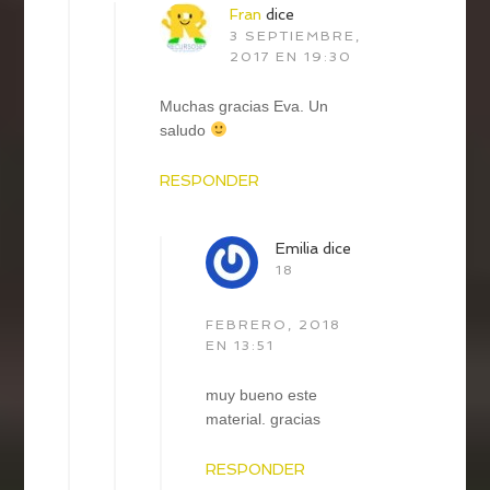
Fran
dice
3 SEPTIEMBRE,
2017 EN 19:30
Muchas gracias Eva. Un
saludo
RESPONDER
Emilia
dice
18
FEBRERO, 2018
EN 13:51
muy bueno este
material. gracias
RESPONDER