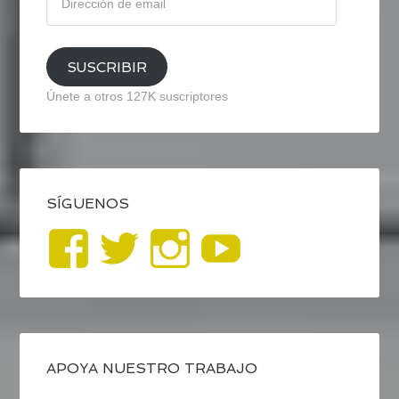
de
email
SUSCRIBIR
Únete a otros 127K suscriptores
SÍGUENOS
Ver
Ver
Ver
YouTub
perfil
perfil
perfil
de
de
de
blogrecursosep
recursosep
recursosep
APOYA NUESTRO TRABAJO