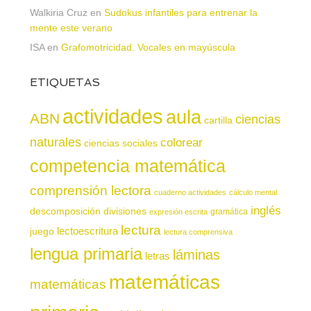
Walkiria Cruz
en
Sudokus infantiles para entrenar la
mente este verano
ISA
en
Grafomotricidad. Vocales en mayúscula
ETIQUETAS
actividades
aula
ABN
ciencias
cartilla
naturales
colorear
ciencias sociales
competencia matemática
comprensión lectora
cuaderno actividades
cálculo mental
inglés
descomposición
divisiones
gramática
expresión escrita
lectura
juego
lectoescritura
lectura comprensiva
lengua primaria
láminas
letras
matemáticas
matemáticas