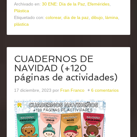
Archivado en:
30 ENE: Día de la Paz
,
Efemérides
,
Plástica
Etiquetado con:
colorear
,
día de la paz
,
dibujo
,
lámina
,
plástica
CUADERNOS DE
NAVIDAD (+120
páginas de actividades)
17 diciembre, 2023
por
Fran Franco
6 comentarios