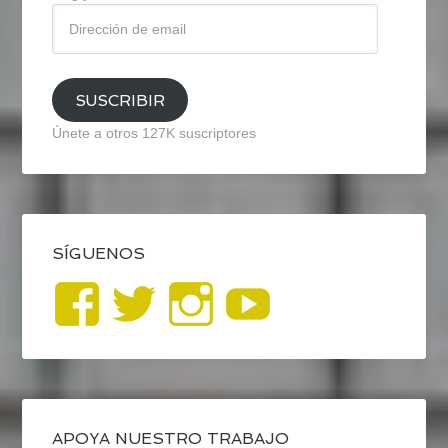
Dirección
de
email
SUSCRIBIR
Únete a otros 127K suscriptores
SÍGUENOS
Ver
Ver
Ver
YouTub
perfil
perfil
perfil
de
de
de
APOYA NUESTRO TRABAJO