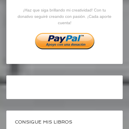
blogrecursosep
recursosep
recursosep
¡Haz que siga brillando mi creatividad! Con tu
en
en
en
donativo seguiré creando con pasión. ¡Cada aporte
cuenta!
Facebook
Twitter
Instagram
CONSIGUE MIS LIBROS