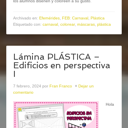
los alumnos diseñen y coloreen a su gusto.
Archivado en:
Efemérides
,
FEB: Carnaval
,
Plástica
Etiquetado con:
carnaval
,
colorear
,
máscaras
,
plástica
Lámina PLÁSTICA –
Edificios en perspectiva
I
7 febrero, 2024
por
Fran Franco
Dejar un
comentario
Hola