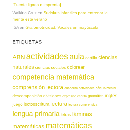
[Fuente ligada e imprenta]
Walkiria Cruz
en
Sudokus infantiles para entrenar la
mente este verano
ISA
en
Grafomotricidad. Vocales en mayúscula
ETIQUETAS
actividades
aula
ABN
ciencias
cartilla
naturales
colorear
ciencias sociales
competencia matemática
comprensión lectora
cuaderno actividades
cálculo mental
inglés
descomposición
divisiones
gramática
expresión escrita
lectura
juego
lectoescritura
lectura comprensiva
lengua primaria
láminas
letras
matemáticas
matemáticas