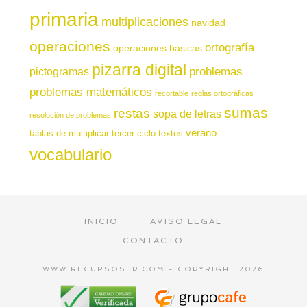
primaria
multiplicaciones
navidad
operaciones
ortografía
operaciones básicas
pizarra digital
pictogramas
problemas
problemas matemáticos
recortable
reglas ortográficas
sumas
restas
sopa de letras
resolución de problemas
verano
tablas de multiplicar
tercer ciclo
textos
vocabulario
INICIO
AVISO LEGAL
CONTACTO
WWW.RECURSOSEP.COM - COPYRIGHT 2026