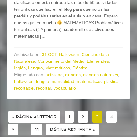
clasificado en esta entrada las más de 50 actividades
terroríficas que hay en el blog para que no os las
perdáis y podáis usarlas en el aula o en casa. Espero
que os gusten mucho
MATEMÁTICAS Problemáticas
terroríficas (1.º primaria): cuadernillo de actividades
matemáticas […]
Archivado en:
31 OCT: Halloween
,
Ciencias de la
Naturaleza
,
Conocimiento del Medio
,
Efemérides
,
Inglés
,
Lengua
,
Matemáticas
,
Plástica
Etiquetado con:
actividad
,
ciencias
,
ciencias naturales
,
halloween
,
lengua
,
manualidad
,
matemáticas
,
plástica
,
recortable
,
recortar
,
vocabulario
« PÁGINA ANTERIOR
1
2
3
4
5
…
11
PÁGINA SIGUIENTE »