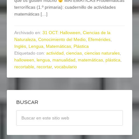
que os gusten mucho
MATEMÁTICAS Problemáticas
terroríficas (1.º primaria): cuadernillo de actividades
matemáticas […]
Archivado en:
31 OCT: Halloween
,
Ciencias de la
Naturaleza
,
Conocimiento del Medio
,
Efemérides
,
Inglés
,
Lengua
,
Matemáticas
,
Plástica
Etiquetado con:
actividad
,
ciencias
,
ciencias naturales
,
halloween
,
lengua
,
manualidad
,
matemáticas
,
plástica
,
recortable
,
recortar
,
vocabulario
BUSCAR