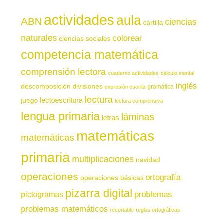
actividades
aula
ABN
ciencias
cartilla
naturales
colorear
ciencias sociales
competencia matemática
comprensión lectora
cuaderno actividades
cálculo mental
inglés
descomposición
divisiones
gramática
expresión escrita
lectura
juego
lectoescritura
lectura comprensiva
lengua primaria
láminas
letras
matemáticas
matemáticas
primaria
multiplicaciones
navidad
operaciones
ortografía
operaciones básicas
pizarra digital
pictogramas
problemas
problemas matemáticos
recortable
reglas ortográficas