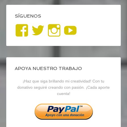
SÍGUENOS
Ver
Ver
Ver
YouTub
perfil
perfil
perfil
de
de
de
blogrecursosep
recursosep
recursosep
APOYA NUESTRO TRABAJO
¡Haz que siga brillando mi creatividad! Con tu
en
en
en
donativo seguiré creando con pasión. ¡Cada aporte
cuenta!
Facebook
Twitter
Instagram