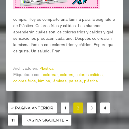
compis. Hoy os comparto una lámina para la asignatura
de Plástica: Colores fríos y cálidos. Los alumnos
aprenderán cuáles son los colores fríos y cálidos y qué
sensaciones producen cada uno. Después colorearán
la misma lámina con colores fríos y cálidos. Espero que
os guste. Un saludo, Fran.
Archivado en:
Plástica
Etiquetado con:
colorear
,
colores
,
colores cálidos
,
colores fríos
,
lámina
,
láminas
,
paisaje
,
plástica
« PÁGINA ANTERIOR
1
2
3
4
…
11
PÁGINA SIGUIENTE »