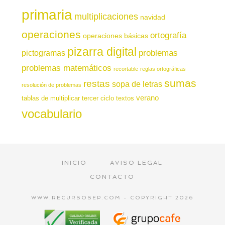
primaria
multiplicaciones
navidad
operaciones
ortografía
operaciones básicas
pizarra digital
pictogramas
problemas
problemas matemáticos
recortable
reglas ortográficas
sumas
restas
sopa de letras
resolución de problemas
verano
tablas de multiplicar
tercer ciclo
textos
vocabulario
INICIO
AVISO LEGAL
CONTACTO
WWW.RECURSOSEP.COM - COPYRIGHT 2026