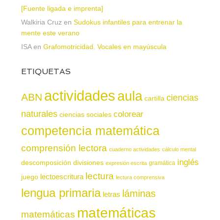
[Fuente ligada e imprenta]
Walkiria Cruz
en
Sudokus infantiles para entrenar la
mente este verano
ISA
en
Grafomotricidad. Vocales en mayúscula
ETIQUETAS
actividades
aula
ABN
ciencias
cartilla
naturales
colorear
ciencias sociales
competencia matemática
comprensión lectora
cuaderno actividades
cálculo mental
inglés
descomposición
divisiones
gramática
expresión escrita
lectura
juego
lectoescritura
lectura comprensiva
lengua primaria
láminas
letras
matemáticas
matemáticas