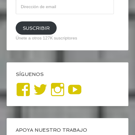
Dirección
de
email
SUSCRIBIR
Únete a otros 127K suscriptores
SÍGUENOS
Ver
Ver
Ver
YouTub
perfil
perfil
perfil
de
de
de
blogrecursosep
recursosep
recursosep
APOYA NUESTRO TRABAJO