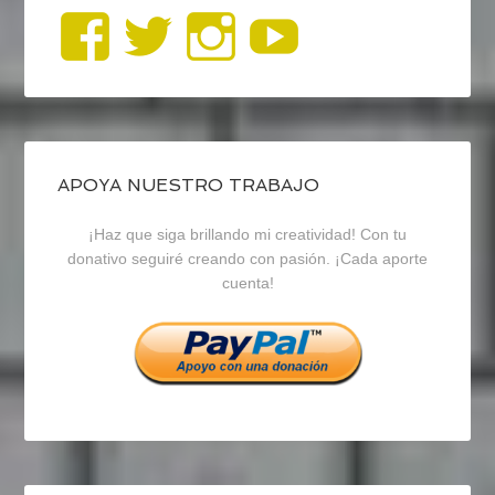
Ver
Ver
Ver
YouTub
perfil
perfil
perfil
de
de
de
blogrecursosep
recursosep
recursosep
APOYA NUESTRO TRABAJO
¡Haz que siga brillando mi creatividad! Con tu
en
en
en
donativo seguiré creando con pasión. ¡Cada aporte
cuenta!
Facebook
Twitter
Instagram