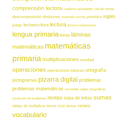
comprensión lectora
cuaderno actividades
cálculo mental
inglés
descomposición
divisiones
gramática
expresión escrita
lectura
juego
lectoescritura
lectura comprensiva
lengua primaria
láminas
letras
matemáticas
matemáticas
primaria
multiplicaciones
navidad
operaciones
ortografía
operaciones básicas
pizarra digital
pictogramas
problemas
problemas matemáticos
recortable
reglas ortográficas
sumas
restas
sopa de letras
resolución de problemas
verano
tablas de multiplicar
tercer ciclo
textos
vocabulario