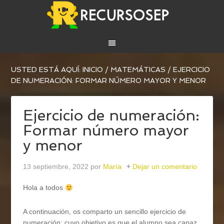
USTED ESTÁ AQUÍ:
INICIO
/
MATEMÁTICAS
/
EJERCICIO
DE NUMERACIÓN: FORMAR NÚMERO MAYOR Y MENOR
Ejercicio de numeración:
Formar número mayor
y menor
13 septiembre, 2022
por
María
Dejar un comentario
Hola a todos
A continuación, os comparto un sencillo ejercicio de
numeración; cuyo objetivo es que el alumno sea capaz