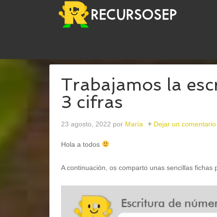
USTED ESTÁ AQUÍ:
INICIO
/
ABN
/
TRABAJAMOS 
Trabajamos la esc
3 cifras
23 agosto, 2022
por
María
Dejar un comentario
Hola a todos
A continuación, os comparto unas sencillas fichas p