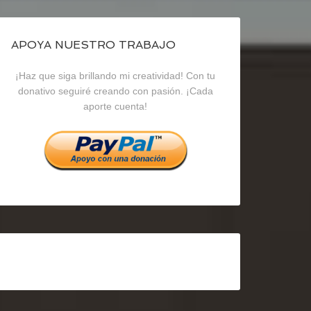
de
de
de
blogrecursosep
recursosep
recursosep
APOYA NUESTRO TRABAJO
¡Haz que siga brillando mi creatividad! Con tu
en
en
en
donativo seguiré creando con pasión. ¡Cada
aporte cuenta!
Facebook
Twitter
Instagram