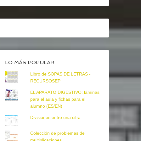
LO MÁS POPULAR
Libro de SOPAS DE LETRAS -
RECURSOSEP
EL APARATO DIGESTIVO: láminas
para el aula y fichas para el
alumno (ES/EN)
Divisiones entre una cifra
Colección de problemas de
multiplicaciones