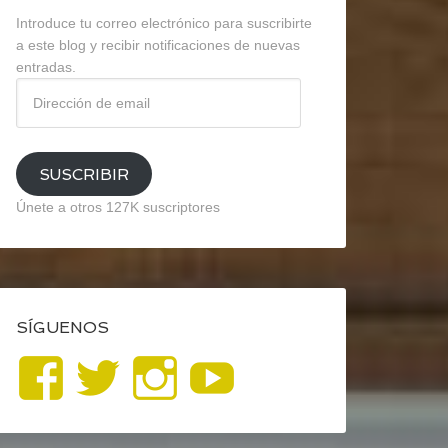
Introduce tu correo electrónico para suscribirte
a este blog y recibir notificaciones de nuevas
entradas.
Dirección
de
email
SUSCRIBIR
Únete a otros 127K suscriptores
SÍGUENOS
Ver
Ver
Ver
YouTube
perfil
perfil
perfil