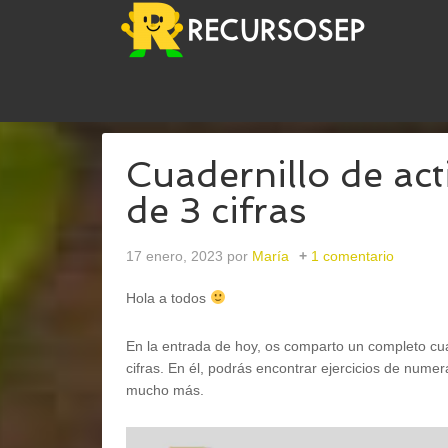
USTED ESTÁ AQUÍ:
INICIO
/
MATEMÁTICAS
/
CUA
Cuadernillo de ac
de 3 cifras
17 enero, 2023
por
María
1 comentario
Hola a todos
En la entrada de hoy, os comparto un completo cua
cifras. En él, podrás encontrar ejercicios de nume
mucho más.