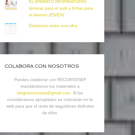
EL APARATO RESPIRATORIO:
láminas para el aula y fichas para
el alumno (ES/EN)
Divisiones entre una cifra
COLABORA CON NOSOTROS
Puedes colaborar con RECURSOSEP
mandándonos tus materiales a
blogrecursosep@gmail.com
. Si los
consideramos apropiados se colocarán en la
web para que el resto de seguidores disfruten
de ellos.