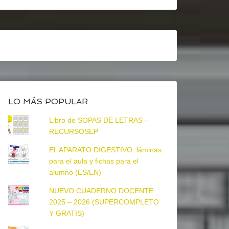
LO MÁS POPULAR
Libro de SOPAS DE LETRAS -
RECURSOSEP
EL APARATO DIGESTIVO: láminas
para el aula y fichas para el
alumno (ES/EN)
NUEVO CUADERNO DOCENTE
2025 – 2026 (SUPERCOMPLETO
Y GRATIS)