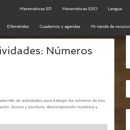
Matemáticas EP
Matemáticas ESO
Lengua
Efemérides
Cuadernos y agendas
Mi tienda de recurso
DERNILLO DE ACTIVIDADES: NÚMEROS DE 3 CIFRAS
tividades: Números
dernillo de actividades para trabajar los números de tres
ración, lectura y escritura, descomposición numérica y