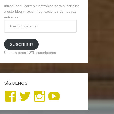
Introduce tu correo electrónico para suscribirte
a este blog y recibir notificaciones de nuevas
entradas.
Dirección
de
email
SUSCRIBIR
Únete a otros 127K suscriptores
SÍGUENOS
Ver
Ver
Ver
YouTube
perfil
perfil
perfil