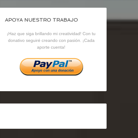
de
de
de
blogrecursosep
recursosep
recursosep
APOYA NUESTRO TRABAJO
¡Haz que siga brillando mi creatividad! Con tu
en
en
en
donativo seguiré creando con pasión. ¡Cada
aporte cuenta!
Facebook
Twitter
Instagram