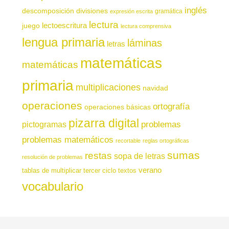
inglés
descomposición
divisiones
gramática
expresión escrita
lectura
juego
lectoescritura
lectura comprensiva
lengua primaria
láminas
letras
matemáticas
matemáticas
primaria
multiplicaciones
navidad
operaciones
ortografía
operaciones básicas
pizarra digital
pictogramas
problemas
problemas matemáticos
recortable
reglas ortográficas
sumas
restas
sopa de letras
resolución de problemas
verano
tablas de multiplicar
tercer ciclo
textos
vocabulario