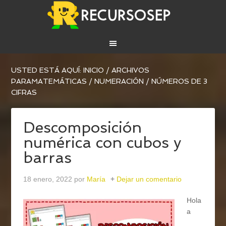
USTED ESTÁ AQUÍ:
INICIO
/
ARCHIVOS
PARA
MATEMÁTICAS
/
NUMERACIÓN
/
NÚMEROS DE 3
CIFRAS
Descomposición
numérica con cubos y
barras
18 enero, 2022
por
María
Dejar un comentario
Hola
a