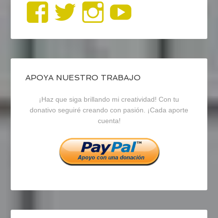
Ver
Ver
Ver
YouTub
perfil
perfil
perfil
de
de
de
blogrecursosep
recursosep
recursosep
APOYA NUESTRO TRABAJO
¡Haz que siga brillando mi creatividad! Con tu
en
en
en
donativo seguiré creando con pasión. ¡Cada aporte
cuenta!
Facebook
Twitter
Instagram