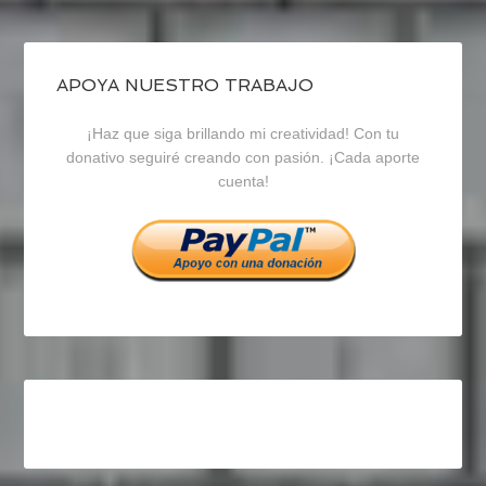
de
de
de
blogrecursosep
recursosep
recursosep
APOYA NUESTRO TRABAJO
¡Haz que siga brillando mi creatividad! Con tu
en
en
en
donativo seguiré creando con pasión. ¡Cada aporte
cuenta!
Facebook
Twitter
Instagram