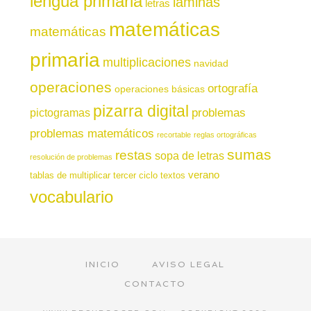
lengua primaria
láminas
letras
matemáticas
matemáticas
primaria
multiplicaciones
navidad
operaciones
ortografía
operaciones básicas
pizarra digital
pictogramas
problemas
problemas matemáticos
recortable
reglas ortográficas
sumas
restas
sopa de letras
resolución de problemas
verano
tablas de multiplicar
tercer ciclo
textos
vocabulario
INICIO
AVISO LEGAL
CONTACTO