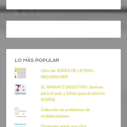
LO MÁS POPULAR
Libro de SOPAS DE LETRAS -
RECURSOSEP
EL APARATO DIGESTIVO: láminas
para el aula y fichas para el alumno
(ES/EN)
Colección de problemas de
multiplicaciones
Divisiones entre una cifra