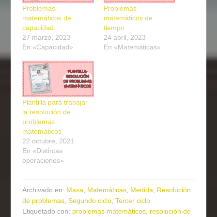
Problemas
Problemas
matemáticos de
matemáticos de
capacidad
tiempo
27 marzo, 2023
24 abril, 2023
En «Capacidad»
En «Matemáticas»
Plantilla para trabajar
la resolución de
problemas
matemáticos
22 octubre, 2021
En «Distintas
operaciones»
Archivado en:
Masa
,
Matemáticas
,
Medida
,
Resolución
de problemas
,
Segundo ciclo
,
Tercer ciclo
Etiquetado con:
problemas matemáticos
,
resolución de