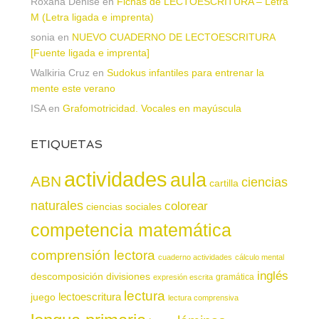
Roxana Denise
en
Fichas de LECTOESCRITURA – Letra
M (Letra ligada e imprenta)
sonia
en
NUEVO CUADERNO DE LECTOESCRITURA
[Fuente ligada e imprenta]
Walkiria Cruz
en
Sudokus infantiles para entrenar la
mente este verano
ISA
en
Grafomotricidad. Vocales en mayúscula
ETIQUETAS
actividades
aula
ABN
ciencias
cartilla
naturales
colorear
ciencias sociales
competencia matemática
comprensión lectora
cuaderno actividades
cálculo mental
inglés
descomposición
divisiones
gramática
expresión escrita
lectura
juego
lectoescritura
lectura comprensiva