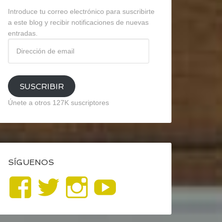
Introduce tu correo electrónico para suscribirte
a este blog y recibir notificaciones de nuevas
entradas.
Dirección
de
email
SUSCRIBIR
Únete a otros 127K suscriptores
SÍGUENOS
Ver
Ver
Ver
YouTube
perfil
perfil
perfil