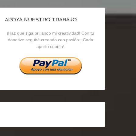
de
de
de
blogrecursosep
recursosep
recursosep
APOYA NUESTRO TRABAJO
¡Haz que siga brillando mi creatividad! Con tu
en
en
en
donativo seguiré creando con pasión. ¡Cada
aporte cuenta!
Facebook
Twitter
Instagram