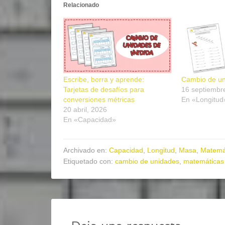
Relacionado
Escribe, borra y aprende:
Cambio de u
Tarjetas de desafíos para
16 septiembr
conversiones métricas
En «Longitud
20 abril, 2026
En «Capacidad»
Archivado en:
Capacidad
,
Longitud
,
Masa
,
Matemá
Etiquetado con:
cambio de unidades
,
matemáticas 