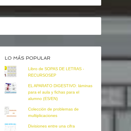
LO MÁS POPULAR
Libro de SOPAS DE LETRAS -
RECURSOSEP
EL APARATO DIGESTIVO: láminas
para el aula y fichas para el
alumno (ES/EN)
Colección de problemas de
multiplicaciones
Divisiones entre una cifra