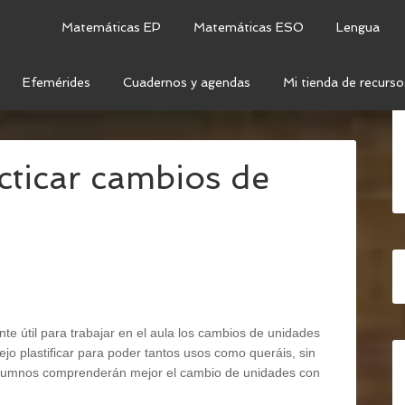
Matemáticas EP
Matemáticas ESO
Lengua
Efemérides
Cuadernos y agendas
Mi tienda de recurso
DIDA
/
CAPACIDAD
/
PLANTILLAS PARA PRACTICAR
acticar cambios de
te útil para trabajar en el aula los cambios de unidades
ejo plastificar para poder tantos usos como queráis, sin
s alumnos comprenderán mejor el cambio de unidades con