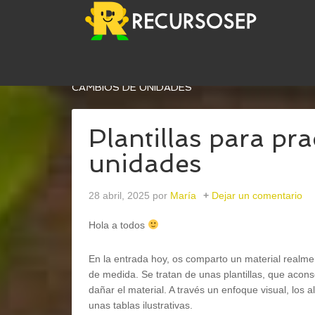
USTED ESTÁ AQUÍ:
INICIO
/
MATEMÁTICAS
/
ME
CAMBIOS DE UNIDADES
Plantillas para pr
unidades
28 abril, 2025
por
María
Dejar un comentario
Hola a todos
En la entrada hoy, os comparto un material realmen
de medida. Se tratan de unas plantillas, que acons
dañar el material. A través un enfoque visual, lo
unas tablas ilustrativas.