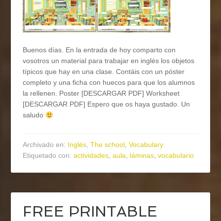
Buenos días. En la entrada de hoy comparto con
vosotros un material para trabajar en inglés los objetos
típicos que hay en una clase. Contáis con un póster
completo y una ficha con huecos para que los alumnos
la rellenen. Poster [DESCARGAR PDF] Worksheet
[DESCARGAR PDF] Espero que os haya gustado. Un
saludo
Archivado en:
Inglés
,
The school
,
Vocabulary
Etiquetado con:
actividades
,
aula
,
láminas
,
vocabulario
FREE PRINTABLE