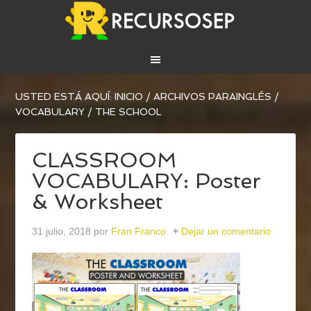
USTED ESTÁ AQUÍ:
INICIO
/
ARCHIVOS PARA
INGLÉS
/
VOCABULARY
/
THE SCHOOL
CLASSROOM
VOCABULARY: Poster
& Worksheet
31 julio, 2018
por
Fran Franco
Dejar un comentario