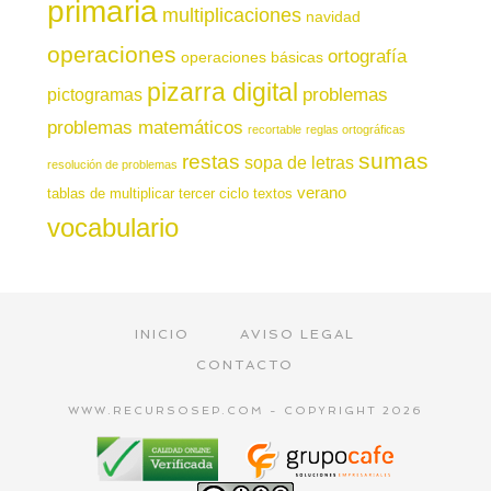
primaria
multiplicaciones
navidad
operaciones
ortografía
operaciones básicas
pizarra digital
pictogramas
problemas
problemas matemáticos
recortable
reglas ortográficas
sumas
restas
sopa de letras
resolución de problemas
verano
tablas de multiplicar
tercer ciclo
textos
vocabulario
INICIO
AVISO LEGAL
CONTACTO
WWW.RECURSOSEP.COM - COPYRIGHT 2026