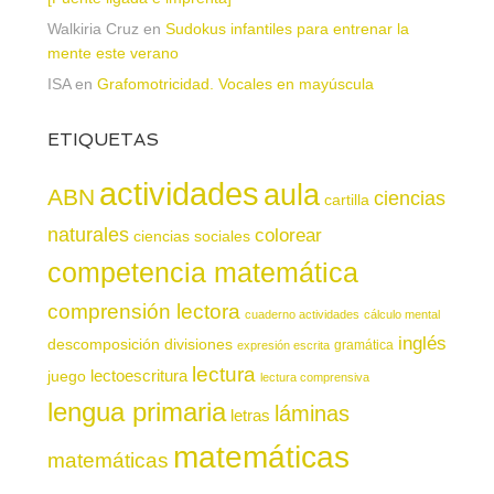
Walkiria Cruz
en
Sudokus infantiles para entrenar la
mente este verano
ISA
en
Grafomotricidad. Vocales en mayúscula
ETIQUETAS
actividades
aula
ABN
ciencias
cartilla
naturales
colorear
ciencias sociales
competencia matemática
comprensión lectora
cuaderno actividades
cálculo mental
inglés
descomposición
divisiones
gramática
expresión escrita
lectura
juego
lectoescritura
lectura comprensiva
lengua primaria
láminas
letras
matemáticas
matemáticas