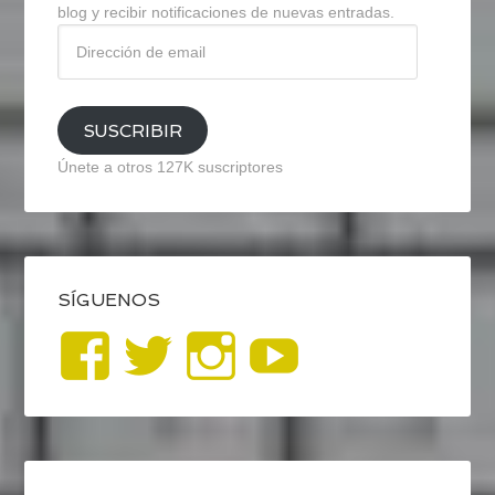
blog y recibir notificaciones de nuevas entradas.
Dirección
de
email
SUSCRIBIR
Únete a otros 127K suscriptores
SÍGUENOS
Ver
Ver
Ver
YouTub
perfil
perfil
perfil
de
de
de