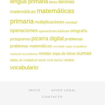
lengua primaria
láminas
letras
matemáticas
matemáticas
primaria
multiplicaciones
navidad
operaciones
ortografía
operaciones básicas
pizarra digital
pictogramas
problemas
problemas matemáticos
recortable
reglas ortográficas
sumas
restas
sopa de letras
resolución de problemas
verano
tablas de multiplicar
tercer ciclo
textos
vocabulario
INICIO
AVISO LEGAL
CONTACTO