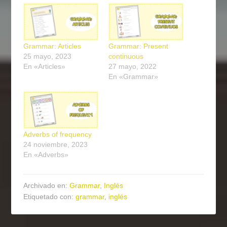
Grammar: Articles
Grammar: Present
25 mayo, 2023
continuous
En «Articles»
27 mayo, 2022
En «Grammar»
Adverbs of frequency
24 noviembre, 2023
En «Adverbs»
Archivado en:
Grammar
,
Inglés
Etiquetado con:
grammar
,
inglés