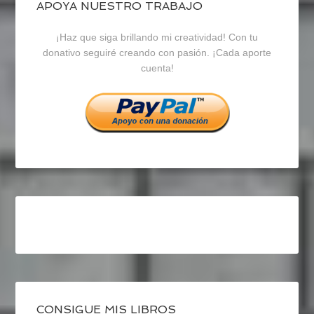
blogrecursosep
recursosep
recursosep
APOYA NUESTRO TRABAJO
¡Haz que siga brillando mi creatividad! Con tu
en
en
en
donativo seguiré creando con pasión. ¡Cada aporte
cuenta!
Facebook
Twitter
Instagram
CONSIGUE MIS LIBROS