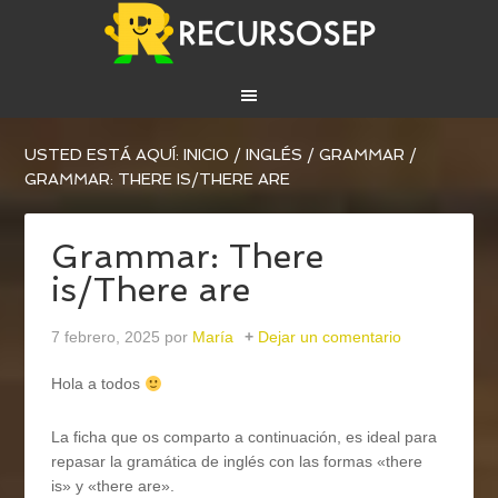
USTED ESTÁ AQUÍ:
INICIO
/
INGLÉS
/
GRAMMAR
/
GRAMMAR: THERE IS/THERE ARE
Grammar: There
is/There are
7 febrero, 2025
por
María
Dejar un comentario
Hola a todos
La ficha que os comparto a continuación, es ideal para
repasar la gramática de inglés con las formas «there
is» y «there are».