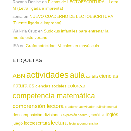
Roxana Denise
en
Fichas de LECTOESCRITURA – Letra
M (Letra ligada e imprenta)
sonia
en
NUEVO CUADERNO DE LECTOESCRITURA
[Fuente ligada e imprenta]
Walkiria Cruz
en
Sudokus infantiles para entrenar la
mente este verano
ISA
en
Grafomotricidad. Vocales en mayúscula
ETIQUETAS
actividades
aula
ABN
ciencias
cartilla
naturales
colorear
ciencias sociales
competencia matemática
comprensión lectora
cuaderno actividades
cálculo mental
inglés
descomposición
divisiones
gramática
expresión escrita
lectura
juego
lectoescritura
lectura comprensiva